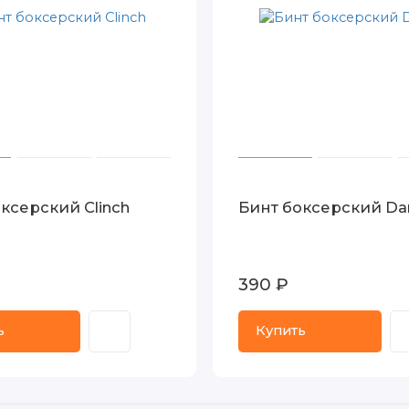
ксерский Clinch
Бинт боксерский Da
390 ₽
ь
Купить