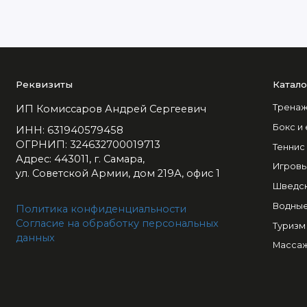
Реквизиты
Катало
Тренаж
ИП Комиссаров Андрей Сергеевич
Бокс и
ИНН: 631940579458
ОГРНИП: 324632700019713
Теннис
Адрес: 443011, г. Самара,
Игровы
ул. Советской Армии, дом 219А, офис 1
Шведск
Водные
Политика конфиденциальности
Согласие на обработку персональных
Туризм
данных
Массаж