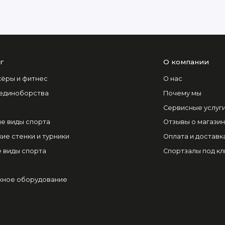
г
О компании
ёры и фитнес
О нас
 единоборства
Почему мы
Сервисные услуг
е виды спорта
Отзывы о магази
ие стенки и турники
Оплата и доставк
 виды спорта
Спортзалы под к
ное оборудование