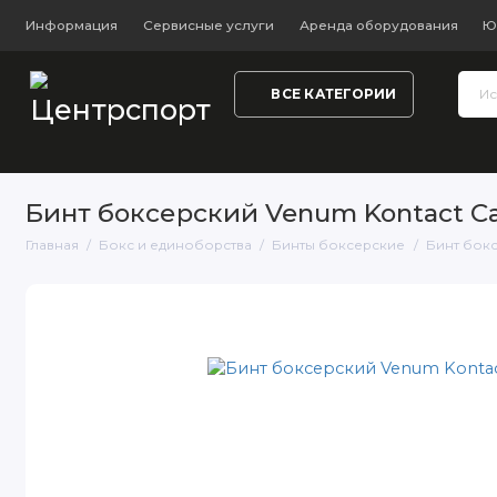
Информация
Сервисные услуги
Аренда оборудования
Ю
ВСЕ КАТЕГОРИИ
Тренажёры и фитнес
Обувь
Одежда
Настольный
Бинт боксерский Venum Kontact 
Главная
Бокс и единоборства
Бинты боксерские
Бинт бок