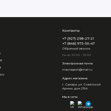
Контакты
+7 (927) 298-27-21
+7 (846) 973-50-47
Обратный звонок
и
пн-вс 10:00 - 19:00
не
Электронная почта
а
macrosport@mail.ru
люч
Адрес магазина
г. Самара, ул. Советской
Армии, дом 219А
Мы в сети