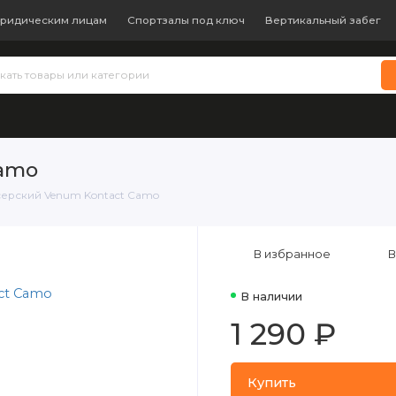
ридическим лицам
Спортзалы под ключ
Вертикальный забег
 теннис
Бокс и единоборства
Батуты
Водные виды с
Camo
серский Venum Kontact Camo
В избранное
В
В наличии
1 290 ₽
Купить