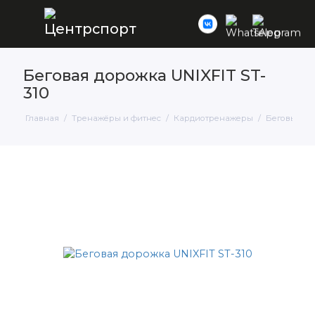
Беговая дорожка UNIXFIT ST-
310
Главная
Тренажёры и фитнес
Кардиотренажеры
Беговые д