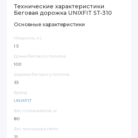
Технические характеристики
Беговая дорожка UNIXFIT ST-310
Основные характеристики
Мощность, л.с
1.5
Длина бегового полотна
100
Ширина бегового полотна
35
Бренд
UNIXFIT
Вес пользователя, кг
80
Вес тренажера Нетто
21