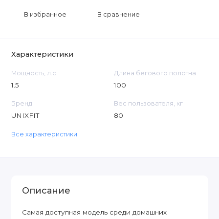
В избранное
В сравнение
Характеристики
Мощность, л.с
Длина бегового полотна
1.5
100
Бренд
Вес пользователя, кг
UNIXFIT
80
Все характеристики
Описание
Самая доступная модель среди домашних