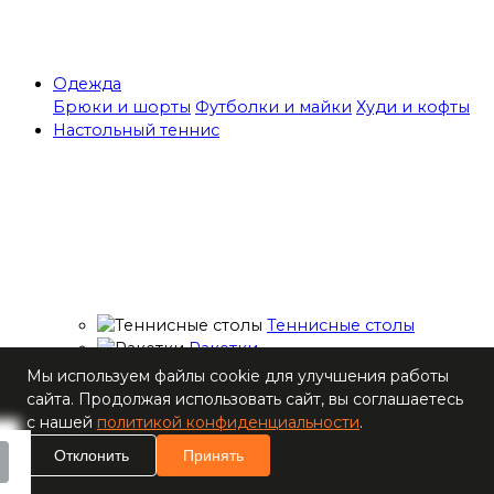
Одежда
Брюки и шорты
Футболки и майки
Худи и кофты
Настольный теннис
Теннисные столы
Ракетки
Накладки для
Мы используем файлы cookie для улучшения работы
ракеток
сайта. Продолжая использовать сайт, вы соглашаетесь
Основания для
с нашей
политикой конфиденциальности
.
ракеток
Отклонить
Принять
Мячи
Наборы