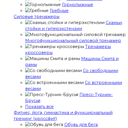
Горнолыжные
Гребные
Cиловые тренажеры
Скамьи,
стойки и гиперэкстензии
Многофункциональный силовой тренажер
Тренажеры
кроссоверы
Машины Смита и
рамы
Со свободными
весами
Со встроенными
весами
Пресс-Турник-
Брусья
Показать все
Фитнес, йога, гимнастика и функциональный
тренинг (кроссфит)
Обувь для бега