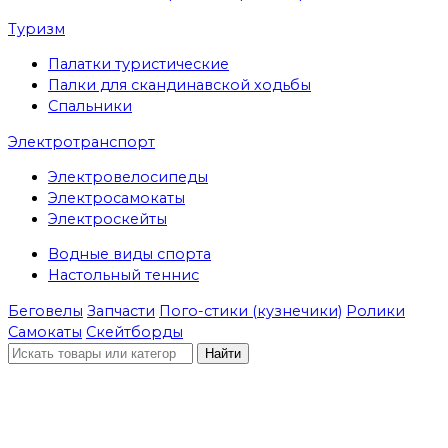
Туризм
Палатки туристические
Палки для скандинавской ходьбы
Спальники
Электротранспорт
Электровелосипеды
Электросамокаты
Электроскейты
Водные виды спорта
Настольный теннис
Беговелы
Запчасти
Пого-стики (кузнечики)
Ролики
Самокаты
Скейтборды
Найти