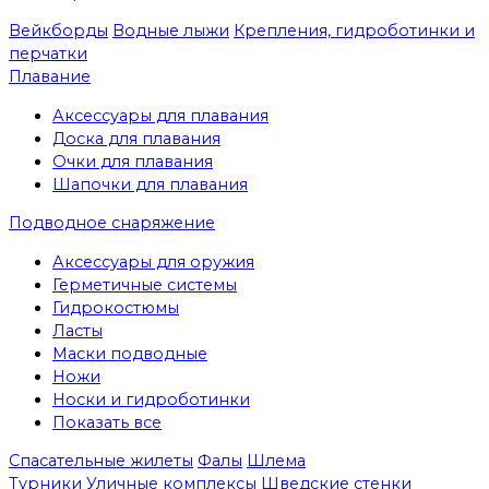
Вейкборды
Водные лыжи
Крепления, гидроботинки и
перчатки
Плавание
Аксессуары для плавания
Доска для плавания
Очки для плавания
Шапочки для плавания
Подводное снаряжение
Аксессуары для оружия
Герметичные системы
Гидрокостюмы
Ласты
Маски подводные
Ножи
Носки и гидроботинки
Показать все
Спасательные жилеты
Фалы
Шлема
Турники
Уличные комплексы
Шведские стенки