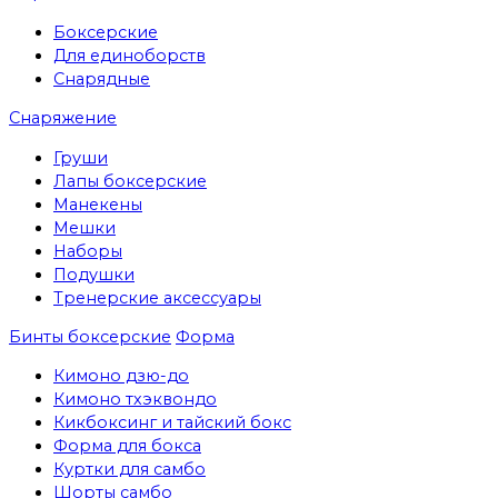
Боксерские
Для единоборств
Снарядные
Снаряжение
Груши
Лапы боксерские
Манекены
Мешки
Наборы
Подушки
Тренерские аксессуары
Бинты боксерские
Форма
Кимоно дзю-до
Кимоно тхэквондо
Кикбоксинг и тайский бокс
Форма для бокса
Куртки для самбо
Шорты самбо