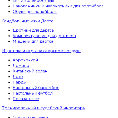
Мячи волейбольные
Наколенники и налокотники для волейбола
Обувь для волейбола
Гандбольные мячи
Дартс
Дротики для дартса
Комплектующие для дротиков
Мишени для дартса
Игротека и игры на открытом воздухе
Аэрохоккей
Домино
Китайский волан
Лото
Нарды
Настольный баскетбол
Настольный футбол
Показать все
Тренировочный и судейский инвентарь
Сумки и рюкзаки