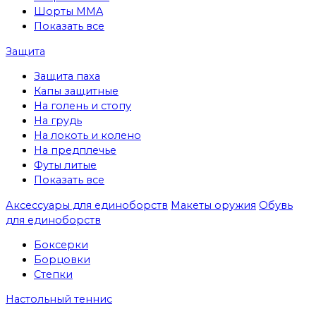
Шорты MMA
Показать все
Защита
Защита паха
Капы защитные
На голень и стопу
На грудь
На локоть и колено
На предплечье
Футы литые
Показать все
Аксессуары для единоборств
Макеты оружия
Обувь
для единоборств
Боксерки
Борцовки
Степки
Настольный теннис