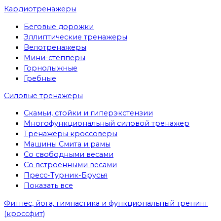
Кардиотренажеры
Беговые дорожки
Эллиптические тренажеры
Велотренажеры
Мини-степперы
Горнолыжные
Гребные
Cиловые тренажеры
Скамьи, стойки и гиперэкстензии
Многофункциональный силовой тренажер
Тренажеры кроссоверы
Машины Смита и рамы
Со свободными весами
Со встроенными весами
Пресс-Турник-Брусья
Показать все
Фитнес, йога, гимнастика и функциональный тренинг
(кроссфит)