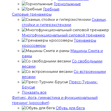
Горнолыжные
Гребные
Cиловые тренажеры
Скамьи,
стойки и гиперэкстензии
Многофункциональный силовой тренажер
Тренажеры
кроссоверы
Машины Смита и
рамы
Со свободными
весами
Со встроенными
весами
Пресс-Турник-
Брусья
Показать все
Фитнес, йога, гимнастика и функциональный
тренинг (кроссфит)
Обувь для бега