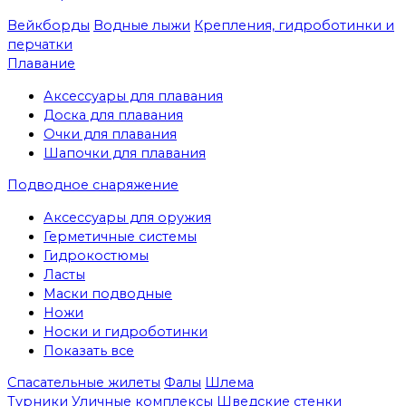
Вейкборды
Водные лыжи
Крепления, гидроботинки и
перчатки
Плавание
Аксессуары для плавания
Доска для плавания
Очки для плавания
Шапочки для плавания
Подводное снаряжение
Аксессуары для оружия
Герметичные системы
Гидрокостюмы
Ласты
Маски подводные
Ножи
Носки и гидроботинки
Показать все
Спасательные жилеты
Фалы
Шлема
Турники
Уличные комплексы
Шведские стенки