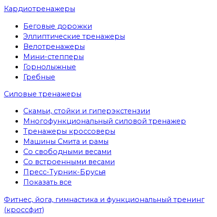
Кардиотренажеры
Беговые дорожки
Эллиптические тренажеры
Велотренажеры
Мини-степперы
Горнолыжные
Гребные
Cиловые тренажеры
Скамьи, стойки и гиперэкстензии
Многофункциональный силовой тренажер
Тренажеры кроссоверы
Машины Смита и рамы
Со свободными весами
Со встроенными весами
Пресс-Турник-Брусья
Показать все
Фитнес, йога, гимнастика и функциональный тренинг
(кроссфит)