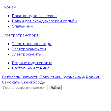
Туризм
Палатки туристические
Палки для скандинавской ходьбы
Спальники
Электротранспорт
Электровелосипеды
Электросамокаты
Электроскейты
Водные виды спорта
Настольный теннис
Беговелы
Запчасти
Пого-стики (кузнечики)
Ролики
Самокаты
Скейтборды
Найти