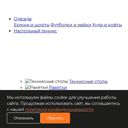
Одежда
Брюки и шорты
Футболки и майки
Худи и кофты
Настольный теннис
Теннисные столы
Ракетки
Накладки для
Мы используем файлы cookie для улучшения работы
ракеток
сайта. Продолжая использовать сайт, вы соглашаетесь
Основания для
с нашей
политикой конфиденциальности
.
ракеток
Мячи
Отклонить
Принять
Наборы