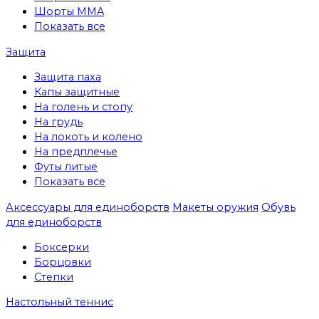
Шорты MMA
Показать все
Защита
Защита паха
Капы защитные
На голень и стопу
На грудь
На локоть и колено
На предплечье
Футы литые
Показать все
Аксессуары для единоборств
Макеты оружия
Обувь
для единоборств
Боксерки
Борцовки
Степки
Настольный теннис