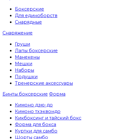
Боксерские
Для единоборств
Снарядные
Снаряжение
Груши
Лапы боксерские
Манекены
Мешки
Наборы
Подушки
Тренерские аксессуары
Бинты боксерские
Форма
Кимоно дзю-до
Кимоно тхэквондо
Кикбоксинг и тайский бокс
Форма для бокса
Куртки для самбо
Шорты самбо