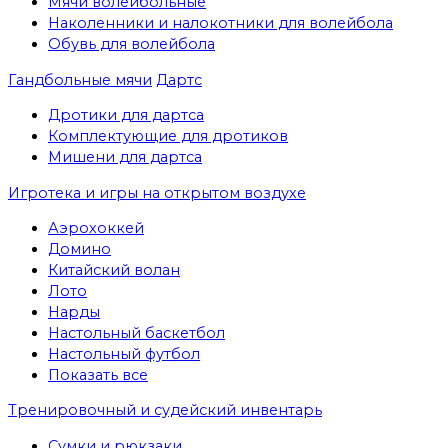
Мячи волейбольные
Наколенники и налокотники для волейбола
Обувь для волейбола
Гандбольные мячи
Дартс
Дротики для дартса
Комплектующие для дротиков
Мишени для дартса
Игротека и игры на открытом воздухе
Аэрохоккей
Домино
Китайский волан
Лото
Нарды
Настольный баскетбол
Настольный футбол
Показать все
Тренировочный и судейский инвентарь
Сумки и рюкзаки