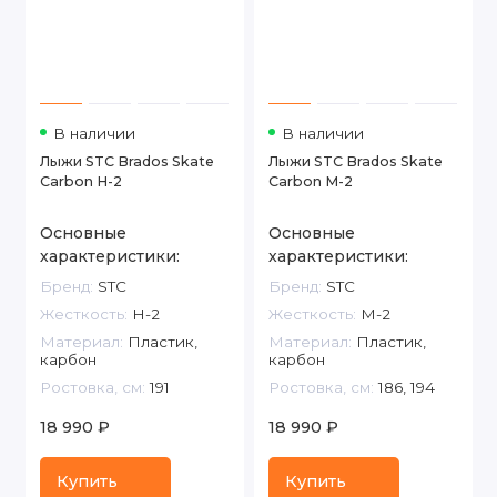
Туризм
Электротранспорт
В наличии
В наличии
Лыжи STC Brados Skate
Лыжи STC Brados Skate
Carbon H-2
Carbon M-2
Основные
Основные
характеристики:
характеристики:
Бренд:
STC
Бренд:
STC
Жесткость:
H-2
Жесткость:
M-2
Материал:
Пластик,
Материал:
Пластик,
карбон
карбон
Ростовка, см:
191
Ростовка, см:
186, 194
18 990 ₽
18 990 ₽
Купить
Купить