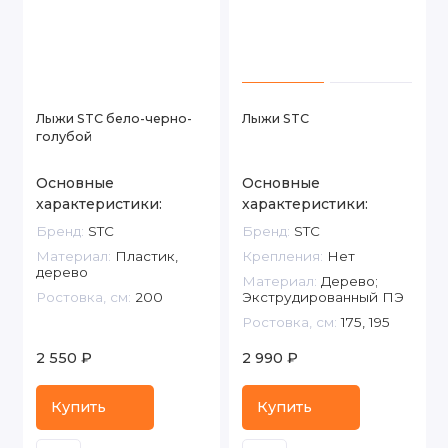
Лыжи STC бело-черно-
Лыжи STC
голубой
Основные
Основные
характеристики:
характеристики:
Бренд:
STC
Бренд:
STC
Материал:
Пластик,
Крепления:
Нет
дерево
Материал:
Дерево;
Ростовка, см:
200
Экструдированный ПЭ
Ростовка, см:
175, 195
2 550 ₽
2 990 ₽
Купить
Купить