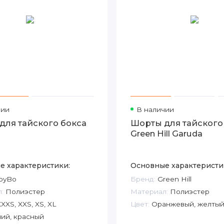
чии
В наличии
для тайского бокса
Шорты для тайского
Green Hill Garuda
е характеристики:
Основные характеристи
oyBo
Бренд:
Green Hill
:
Полиэстер
Материал:
Полиэстер
XXS, XXS, XS, XL
Цвет:
Оранжевый, желты
ий, красный