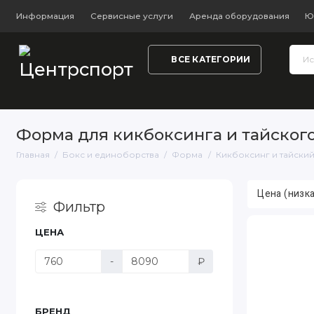
Информация
Сервисные услуги
Аренда оборудования
Ю
ВСЕ КАТЕГОРИИ
Тренажёры и фитнес
Обувь
Одежда
Настольный
Форма для кикбоксинга и тайского
Главная
Бокс и единоборства
Форма
Кикбоксинг и тайски
Фильтр
ЦЕНА
-
₽
БРЕНД