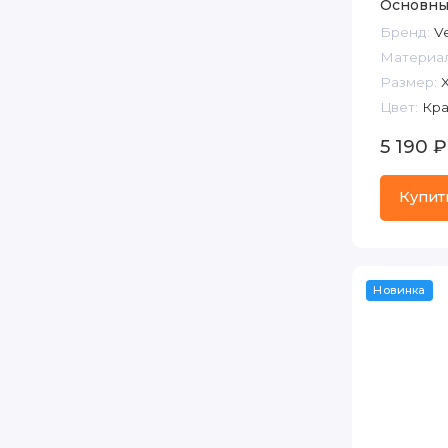
Основны
Бренд:
V
Материал
Размер:
X
Цвет:
Кра
5 190 ₽
Купит
Новинка