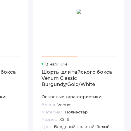
В наличии
 бокса
Шорты для тайского бокса
Venum Classic
Burgundy/Gold/White
ки:
Основные характеристики:
Бренд:
Venum
Материал:
Полиэстер
й
Размер:
XS, S
Цвет:
Бордовый, золотой, белый