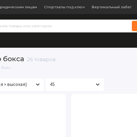
ридическим лицам
Спортзалы под ключ
Вертикальный забег
 теннис
Бокс и единоборства
Батуты
Водные виды с
 бокса
26 товаров
й бокс