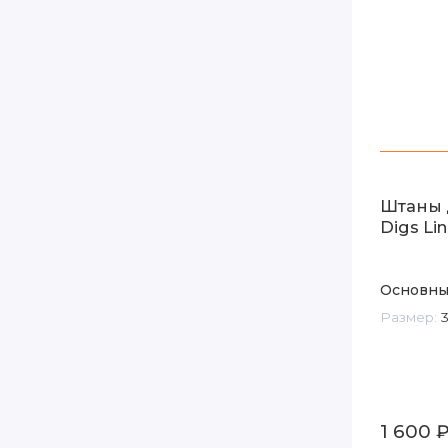
Штаны 
Digs Li
Основны
Размер:
3
1 600 