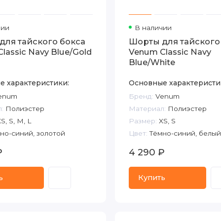
чии
В наличии
для тайского бокса
Шорты для тайского
lassic Navy Blue/Gold
Venum Classic Navy
Blue/White
е характеристики:
Основные характеристи
enum
Бренд:
Venum
:
Полиэстер
Материал:
Полиэстер
S, S, M, L
Размер:
XS, S
но-синий, золотой
Цвет:
Тёмно-синий, белый
₽
4 290 ₽
ь
Купить