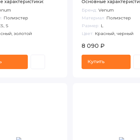
е характеристики:
Основные характеристи
enum
Бренд:
Venum
:
Полиэстер
Материал:
Полиэстер
S, S
Размер:
L
сный, золотой
Цвет:
Красный, черный
8 090 ₽
ь
Купить