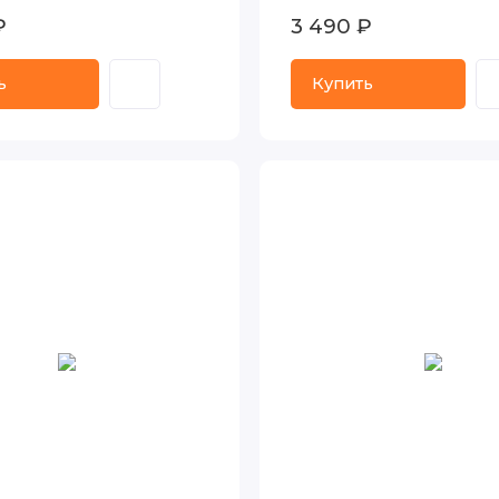
₽
3 490 ₽
ь
Купить