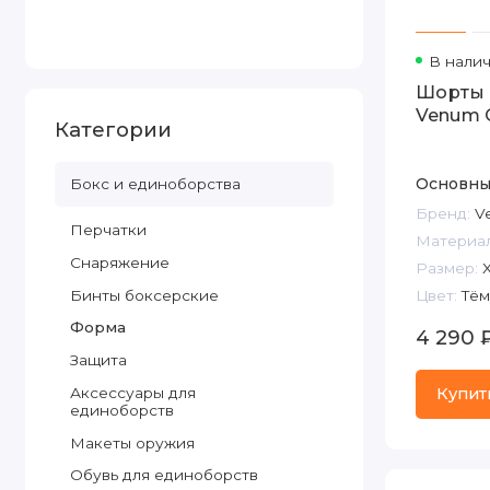
В нали
Шорты 
Venum C
Категории
Основны
Бокс и единоборства
Бренд:
V
Перчатки
Материал
Снаряжение
Размер:
X
Бинты боксерские
Цвет:
Тём
Форма
4 290 
Защита
Аксессуары для
Купит
единоборств
Макеты оружия
Обувь для единоборств