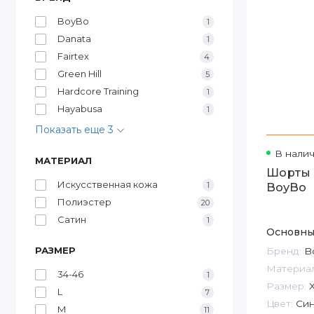
BoyBo
1
Danata
1
Fairtex
4
Green Hill
5
Hardcore Training
1
Hayabusa
1
Показать еще 3
В нали
МАТЕРИАЛ
Шорты 
Искусственная кожа
1
BoyBo
Полиэстер
20
Сатин
1
Основны
РАЗМЕР
Бренд:
B
Материал
34-46
1
Размер:
X
L
7
Цвет:
Син
M
11