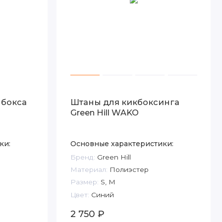
 бокса
Штаны для кикбоксинга
Green Hill WAKO
ки:
Основные характеристики:
Бренд:
Green Hill
Материал:
Полиэстер
Размер:
S, M
Цвет:
Синий
2 750 ₽