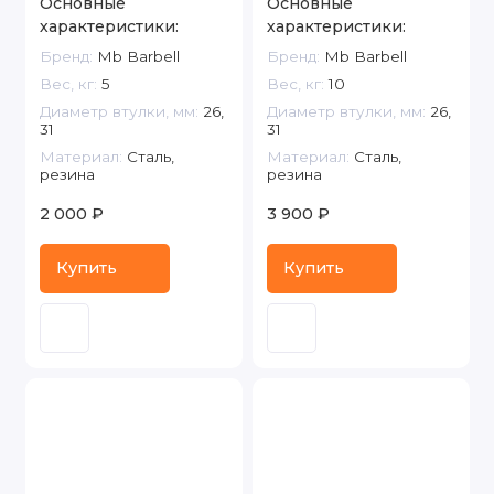
Основные
Основные
характеристики:
характеристики:
Бренд:
Mb Barbell
Бренд:
Mb Barbell
Вес, кг:
5
Вес, кг:
10
Диаметр втулки, мм:
26,
Диаметр втулки, мм:
26,
31
31
Материал:
Сталь,
Материал:
Сталь,
резина
резина
2 000 ₽
3 900 ₽
Купить
Купить