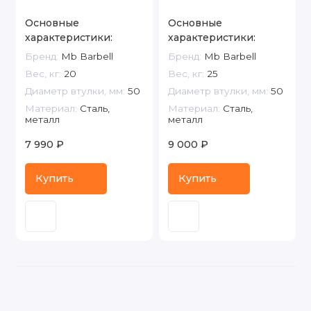
Основные
Основные
характеристики:
характеристики:
Бренд:
Mb Barbell
Бренд:
Mb Barbell
Вес, кг:
20
Вес, кг:
25
Диаметр втулки, мм:
50
Диаметр втулки, мм:
50
Материал:
Сталь,
Материал:
Сталь,
металл
металл
7 990 ₽
9 000 ₽
Купить
Купить