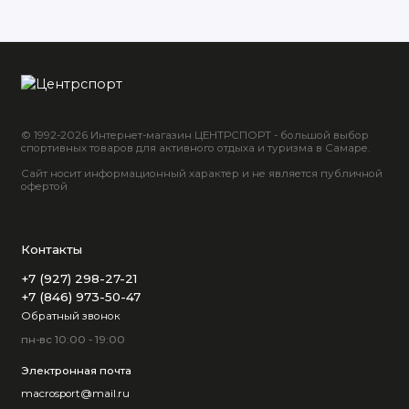
© 1992-2026 Интернет-магазин ЦЕНТРСПОРТ - большой выбор
спортивных товаров для активного отдыха и туризма в Самаре.
Сайт носит информационный характер и не является публичной
офертой
Контакты
+7 (927) 298-27-21
+7 (846) 973-50-47
Обратный звонок
пн-вс 10:00 - 19:00
Электронная почта
macrosport@mail.ru