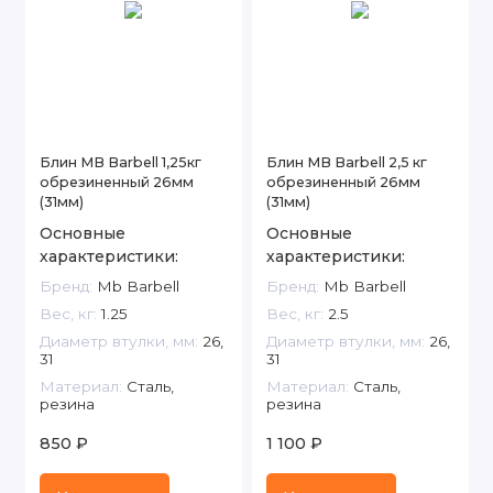
Блин MB Barbell 1,25кг
Блин MB Barbell 2,5 кг
обрезиненный 26мм
обрезиненный 26мм
(31мм)
(31мм)
Основные
Основные
характеристики:
характеристики:
Бренд:
Mb Barbell
Бренд:
Mb Barbell
Вес, кг:
1.25
Вес, кг:
2.5
Диаметр втулки, мм:
26,
Диаметр втулки, мм:
26,
31
31
Материал:
Сталь,
Материал:
Сталь,
резина
резина
850 ₽
1 100 ₽