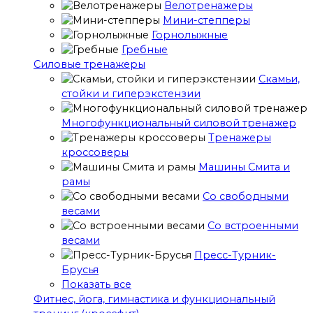
Велотренажеры
Мини-степперы
Горнолыжные
Гребные
Cиловые тренажеры
Скамьи,
стойки и гиперэкстензии
Многофункциональный силовой тренажер
Тренажеры
кроссоверы
Машины Смита и
рамы
Со свободными
весами
Со встроенными
весами
Пресс-Турник-
Брусья
Показать все
Фитнес, йога, гимнастика и функциональный