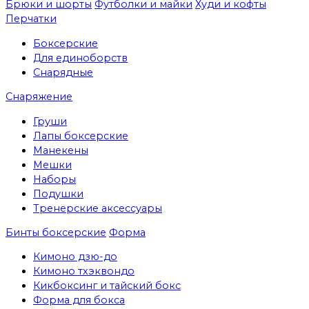
Брюки и шорты
Футболки и майки
Худи и кофты
Перчатки
Боксерские
Для единоборств
Снарядные
Снаряжение
Груши
Лапы боксерские
Манекены
Мешки
Наборы
Подушки
Тренерские аксессуары
Бинты боксерские
Форма
Кимоно дзю-до
Кимоно тхэквондо
Кикбоксинг и тайский бокс
Форма для бокса