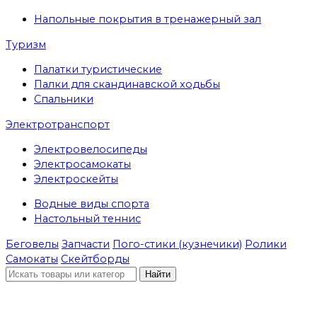
Напольные покрытия в тренажерный зал
Туризм
Палатки туристические
Палки для скандинавской ходьбы
Спальники
Электротранспорт
Электровелосипеды
Электросамокаты
Электроскейты
Водные виды спорта
Настольный теннис
Беговелы
Запчасти
Пого-стики (кузнечики)
Ролики
Самокаты
Скейтборды
Найти