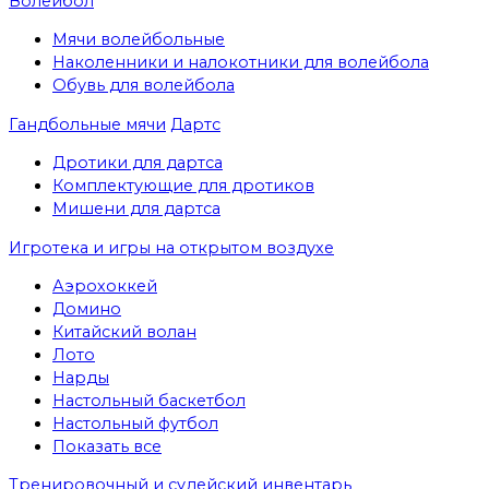
Волейбол
Мячи волейбольные
Наколенники и налокотники для волейбола
Обувь для волейбола
Гандбольные мячи
Дартс
Дротики для дартса
Комплектующие для дротиков
Мишени для дартса
Игротека и игры на открытом воздухе
Аэрохоккей
Домино
Китайский волан
Лото
Нарды
Настольный баскетбол
Настольный футбол
Показать все
Тренировочный и судейский инвентарь