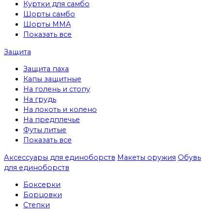
Куртки для самбо
Шорты самбо
Шорты MMA
Показать все
Защита
Защита паха
Капы защитные
На голень и стопу
На грудь
На локоть и колено
На предплечье
Футы литые
Показать все
Аксессуары для единоборств
Макеты оружия
Обувь
для единоборств
Боксерки
Борцовки
Степки