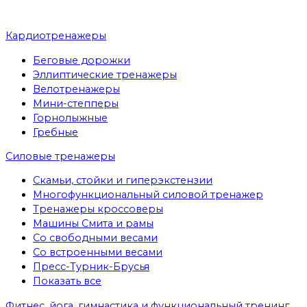
Кардиотренажеры
Беговые дорожки
Эллиптические тренажеры
Велотренажеры
Мини-степперы
Горнолыжные
Гребные
Cиловые тренажеры
Скамьи, стойки и гиперэкстензии
Многофункциональный силовой тренажер
Тренажеры кроссоверы
Машины Смита и рамы
Со свободными весами
Со встроенными весами
Пресс-Турник-Брусья
Показать все
Фитнес, йога, гимнастика и функциональный тренинг