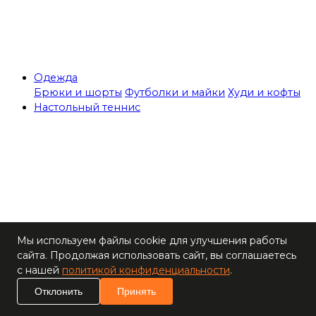
Одежда
Брюки и шорты
Футболки и майки
Худи и кофты
Настольный теннис
Теннисные столы
Мы используем файлы cookie для улучшения работы
Ракетки
сайта. Продолжая использовать сайт, вы соглашаетесь
Накладки для
с нашей
политикой конфиденциальности
.
ракеток
Основания для
Отклонить
Принять
ракеток