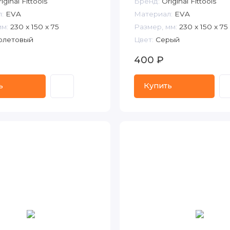
iginal Fittools
Бренд:
Original Fittools
:
EVA
Материал:
EVA
мм:
230 x 150 x 75
Размер, мм:
230 x 150 x 75
летовый
Цвет:
Серый
400 ₽
ь
Купить