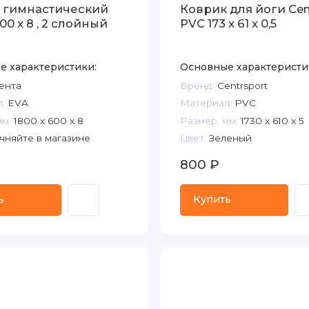
 гимнастический
Коврик для йоги Cen
600 x 8 , 2 слойный
PVC 173 x 61 x 0,5
е характеристики:
Основные характеристи
ента
Бренд:
Centrsport
:
EVA
Материал:
PVC
мм:
1800 x 600 x 8
Размер, мм:
1730 x 610 x 5
чняйте в магазине
Цвет:
Зеленый
800 ₽
ь
Купить