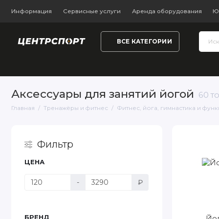
Информация
Сервисные услуги
Аренда оборудования
Ю
ВСЕ КАТЕГОРИИ
Тренажёры и фитнес
Обувь
Одежда
Настольный
Аксессуары для занятий йогой
60 т
Главная
Тренажёры и фитнес
Фитнес, йога, гимнастика и фун
Фильтр
ЦЕНА
-
₽
БРЕНД
Йо