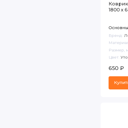
Коврик
1800 x 
Основны
Бренд:
Л
Материал
Размер, 
Цвет:
Уто
650 ₽
Купит