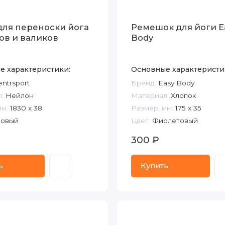
для переноски йога
Ремешок для йоги E
ов и валиков
Body
е характеристики:
Основные характеристи
ntrsport
Бренд:
Easy Body
:
Нейлон
Материал:
Хлопок
мм:
1830 х 38
Размер, мм:
175 х 35
овый
Цвет:
Фиолетовый
300 ₽
ь
Купить