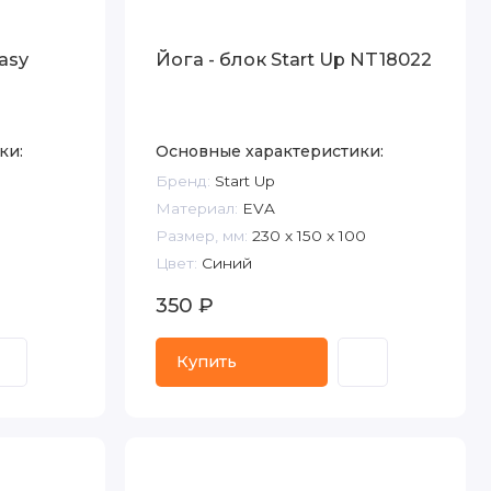
asy
Йога - блок Start Up NT18022
ки:
Основные характеристики:
Бренд:
Start Up
Материал:
EVA
Размер, мм:
230 х 150 х 100
Цвет:
Синий
350 ₽
Купить