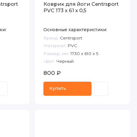
trsport
Коврик для йоги Centrsport
PVC 173 x 61 x 0,5
ки:
Основные характеристики:
Бренд:
Centrsport
Материал:
PVC
Размер, мм:
1730 х 610 х 5
Цвет:
Черный
800 ₽
Купить