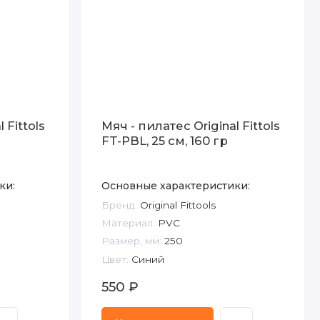
 Fittols
Мяч - пилатес Original Fittols
FT-PBL, 25 см, 160 гр
ки:
Основные характеристики:
Бренд:
Original Fittools
Материал:
PVC
Размер, мм:
250
Цвет:
Синий
550 ₽