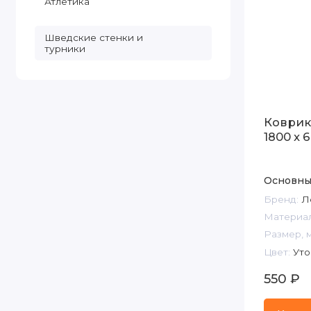
Атлетика
Шведские стенки и
турники
Коврик
1800 x 6
Основны
Бренд:
Л
Материал
Размер, 
Цвет:
Уто
550 ₽