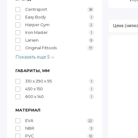
Centrsport
18
Easy Body
1
Harper Gym
2
Iron Master
1
Larsen
9
Original Fittools
17
Показать еще 5
ГАБАРИТЫ, ММ
310 х 290 х 95
1
450 х 150
1
600 x 140
1
МАТЕРИАЛ
EVA
22
NBR
3
PVC
10