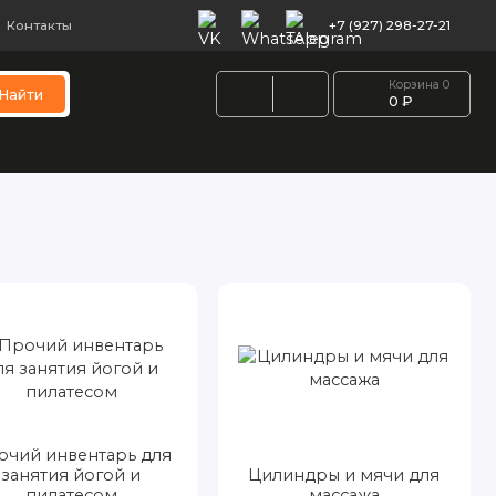
Контакты
+7 (927) 298-27-21
Корзина
0
Найти
0 ₽
порта
Игровые виды спорта
Бильярд
Шведские стен
очий инвентарь для
занятия йогой и
Цилиндры и мячи для
пилатесом
массажа