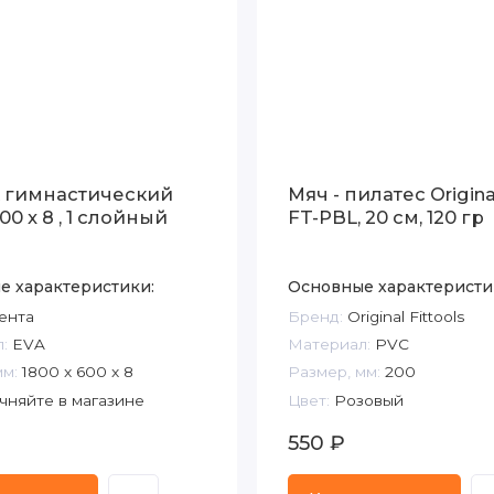
 гимнастический
Мяч - пилатес Original
00 x 8 , 1 слойный
FT-PBL, 20 см, 120 гр
е характеристики:
Основные характеристи
ента
Бренд:
Original Fittools
:
EVA
Материал:
PVC
мм:
1800 x 600 x 8
Размер, мм:
200
чняйте в магазине
Цвет:
Розовый
550 ₽