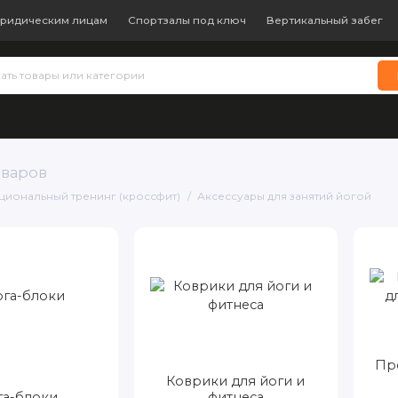
ридическим лицам
Спортзалы под ключ
Вертикальный забег
 теннис
Бокс и единоборства
Батуты
Водные виды с
оваров
кциональный тренинг (кроссфит)
Аксессуары для занятий йогой
Пр
Коврики для йоги и
га-блоки
фитнеса