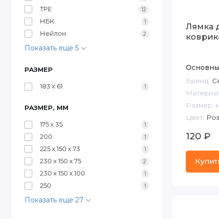
TPE
12
НБК
1
Лямка 
Нейлон
2
коврик
Показать еще 5
Основны
РАЗМЕР
Бренд:
Ce
183 х 61
1
Материал
Размер, 
РАЗМЕР, ММ
Цвет:
Роз
175 х 35
1
120 ₽
200
1
225 x 150 x 73
1
Купит
230 x 150 x 75
2
230 х 150 х 100
1
250
1
Показать еще 27