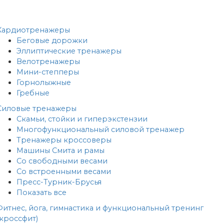
Кардиотренажеры
Беговые дорожки
Эллиптические тренажеры
Велотренажеры
Мини-степперы
Горнолыжные
Гребные
Cиловые тренажеры
Скамьи, стойки и гиперэкстензии
Многофункциональный силовой тренажер
Тренажеры кроссоверы
Машины Смита и рамы
Со свободными весами
Со встроенными весами
Пресс-Турник-Брусья
Показать все
Фитнес, йога, гимнастика и функциональный тренинг
(кроссфит)