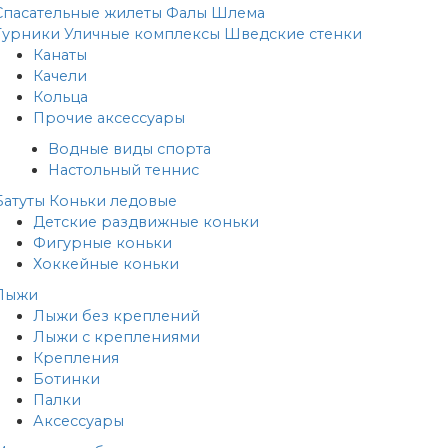
Спасательные жилеты
Фалы
Шлема
Турники
Уличные комплексы
Шведские стенки
Канаты
Качели
Кольца
Прочие аксессуары
Водные виды спорта
Настольный теннис
Батуты
Коньки ледовые
Детские раздвижные коньки
Фигурные коньки
Хоккейные коньки
Лыжи
Лыжи без креплений
Лыжи с креплениями
Крепления
Ботинки
Палки
Аксессуары