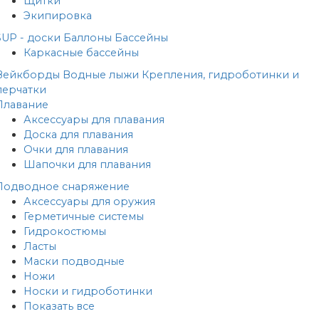
Щитки
Экипировка
SUP - доски
Баллоны
Бассейны
Каркасные бассейны
Вейкборды
Водные лыжи
Крепления, гидроботинки и
перчатки
Плавание
Аксессуары для плавания
Доска для плавания
Очки для плавания
Шапочки для плавания
Подводное снаряжение
Аксессуары для оружия
Герметичные системы
Гидрокостюмы
Ласты
Маски подводные
Ножи
Носки и гидроботинки
Показать все