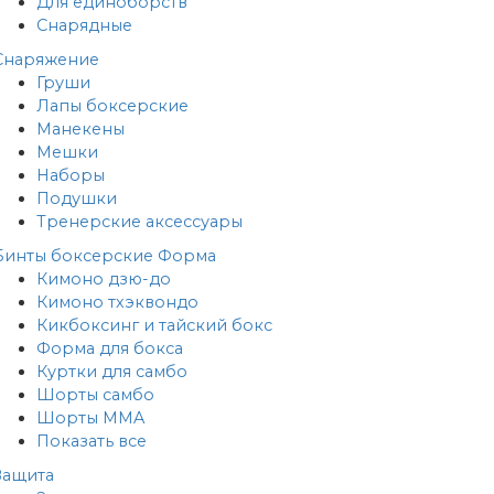
Для единоборств
Снарядные
Снаряжение
Груши
Лапы боксерские
Манекены
Мешки
Наборы
Подушки
Тренерские аксессуары
Бинты боксерские
Форма
Кимоно дзю-до
Кимоно тхэквондо
Кикбоксинг и тайский бокс
Форма для бокса
Куртки для самбо
Шорты самбо
Шорты MMA
Показать все
Защита