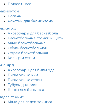
Показать все
Бадминтон
Воланы
Ракетки для бадминтона
Баскетбол
Аксессуары для баскетбола
Баскетбольные стойки и щиты
Мячи баскетбольные
Обувь баскетбольная
Форма баскетбольная
Кольца и сетки
Бильярд
Аксессуары для бильярда
Бильярдные кии
Бильярдные столы
Тубусы для киев
Шары для бильярда
Падел-теннис
Мячи для падел-тенниса