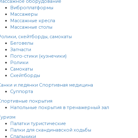
Массажное оборудование
Виброплатформы
Массажеры
Массажные кресла
Массажные столы
Ролики, скейтборды, самокаты
Беговелы
Запчасти
Пого-стики (кузнечики)
Ролики
Самокаты
Скейтборды
Санки и ледянки
Спортивная медицина
Суппорта
Спортивные покрытия
Напольные покрытия в тренажерный зал
Туризм
Палатки туристические
Палки для скандинавской ходьбы
Спальники