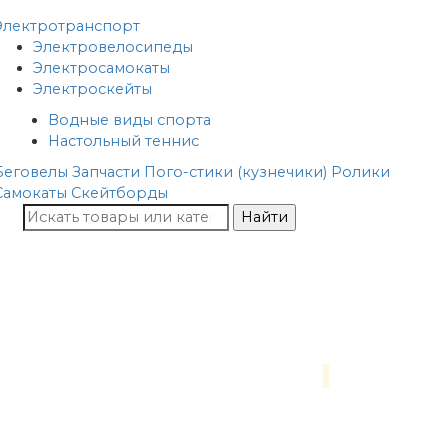
Электротранспорт
Электровелосипеды
Электросамокаты
Электроскейты
Водные виды спорта
Настольный теннис
Беговелы
Запчасти
Пого-стики (кузнечики)
Ролики
Самокаты
Скейтборды
Найти