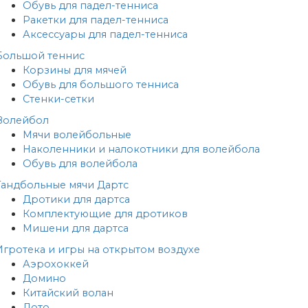
Обувь для падел-тенниса
Ракетки для падел-тенниса
Аксессуары для падел-тенниса
Большой теннис
Корзины для мячей
Обувь для большого тенниса
Стенки-сетки
Волейбол
Мячи волейбольные
Наколенники и налокотники для волейбола
Обувь для волейбола
Гандбольные мячи
Дартс
Дротики для дартса
Комплектующие для дротиков
Мишени для дартса
Игротека и игры на открытом воздухе
Аэрохоккей
Домино
Китайский волан
Лото