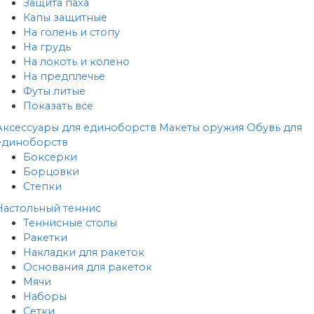
Защита паха
Капы защитные
На голень и стопу
На грудь
На локоть и колено
На предплечье
Футы литые
Показать все
Аксессуары для единоборств
Макеты оружия
Обувь для
единоборств
Боксерки
Борцовки
Степки
Настольный теннис
Теннисные столы
Ракетки
Накладки для ракеток
Основания для ракеток
Мячи
Наборы
Сетки