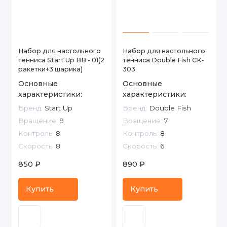
Набор для настольного
Набор для настольного
тенниса Start Up BB - 01(2
тенниса Double Fish CK-
ракетки+3 шарика)
303
Основные
Основные
характеристики:
характеристики:
Бренд:
Start Up
Бренд:
Double Fish
Вращение:
9
Вращение:
7
Контроль:
8
Контроль:
8
Скорость:
8
Скорость:
6
850 ₽
890 ₽
Купить
Купить