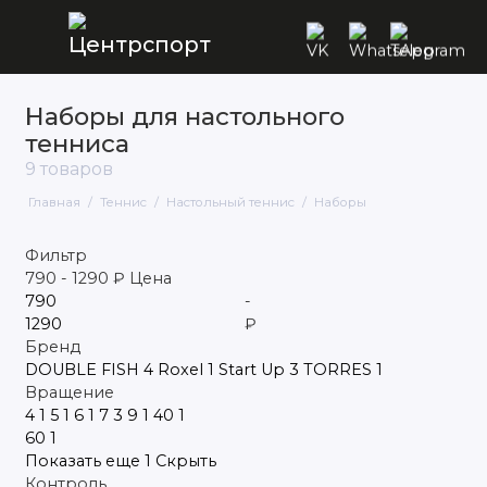
Наборы для настольного
Настольный теннис
тенниса
9 товаров
Главная
Теннис
Настольный теннис
Наборы
Фильтр
790
-
1290
₽
Цена
-
₽
Бренд
DOUBLE FISH
4
Roxel
1
Start Up
3
TORRES
1
Вращение
4
1
5
1
6
1
7
3
9
1
40
1
60
1
Показать еще 1
Скрыть
Контроль