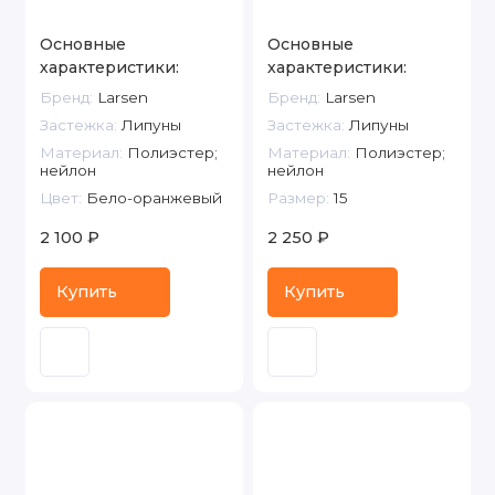
Основные
Основные
характеристики:
характеристики:
Бренд:
Larsen
Бренд:
Larsen
Застежка:
Липуны
Застежка:
Липуны
Материал:
Полиэстер;
Материал:
Полиэстер;
нейлон
нейлон
Цвет:
Бело-оранжевый
Размер:
15
2 100 ₽
2 250 ₽
Купить
Купить