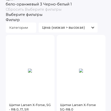
бело-оранжевый
3
Черно-белый
1
Игротека и игры на открытом воздухе
Сбросить
Выберите фильтры
Выберите фильтры
Тренировочный и судейский инвентарь
Фильтр
Футбол
Категории
Хоккей
Щитки Larsen X-Forse, SG
Щитки Larsen X-Forse
- R8.0, 17, SR
SG-R8.0