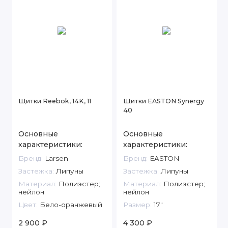
Щитки Reebok, 14K, 11
Щитки EASTON Synergy
40
Основные
Основные
характеристики:
характеристики:
Бренд:
Larsen
Бренд:
EASTON
Застежка:
Липуны
Застежка:
Липуны
Материал:
Полиэстер;
Материал:
Полиэстер;
нейлон
нейлон
Цвет:
Бело-оранжевый
Размер:
17"
2 900 ₽
4 300 ₽