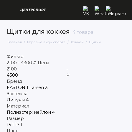
Щитки для хоккея
4 товара
Бадминтон
Главная
Игровые виды спорта
Хоккей
Щитки
Баскетбол
Фильтр
Бильярд
2100
-
4300
₽
Цена
-
Падел-теннис
₽
Бренд
Большой теннис
EASTON
1
Larsen
3
Застежка
Волейбол
Липуны
4
Материал
Гандбольные мячи
Полиэстер; нейлон
4
Размер
15
1
17
1
Дартс
Цвет