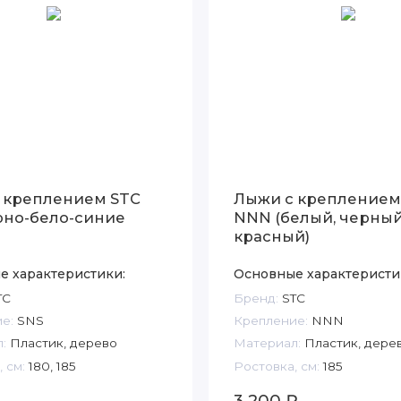
 креплением STC
Лыжи с креплением
рно-бело-синие
NNN (белый, черный
красный)
е характеристики:
Основные характеристи
TC
Бренд:
STC
е:
SNS
Крепление:
NNN
:
Пластик, дерево
Материал:
Пластик, дере
 см:
180, 185
Ростовка, см:
185
₽
3 200 ₽