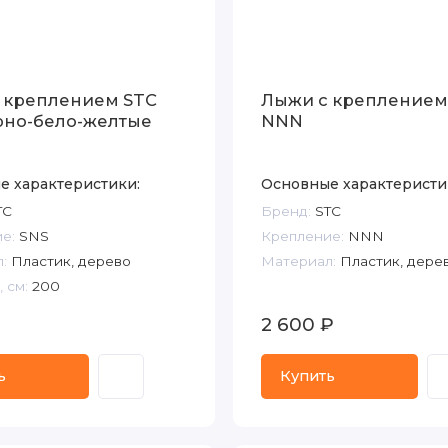
 креплением STC
Лыжи с креплением
рно-бело-желтые
NNN
е характеристики:
Основные характеристи
TC
Бренд:
STC
е:
SNS
Крепление:
NNN
:
Пластик, дерево
Материал:
Пластик, дере
 см:
200
2 600 ₽
ь
Купить