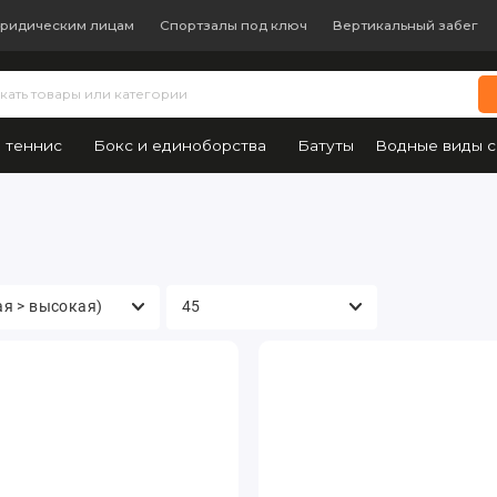
ридическим лицам
Спортзалы под ключ
Вертикальный забег
 теннис
Бокс и единоборства
Батуты
Водные виды с