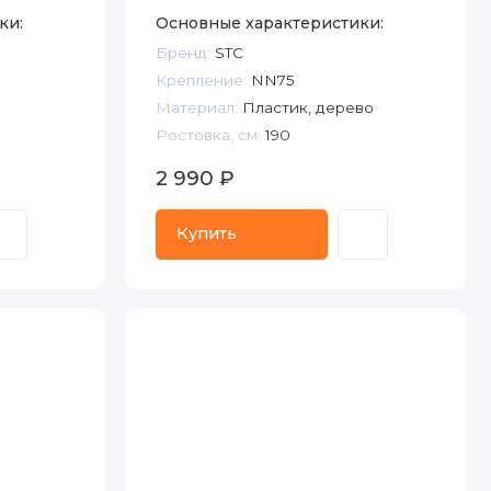
ки:
Основные характеристики:
Бренд:
STC
Крепление:
NN75
Материал:
Пластик, дерево
Ростовка, см:
190
2 990 ₽
Купить