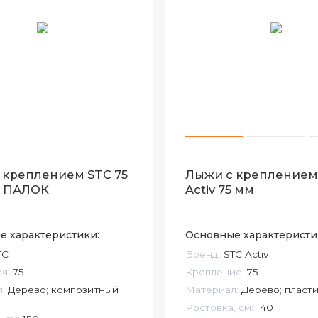
 креплением STC 75
Лыжи с креплением
З ПАЛОК
Activ 75 мм
е характеристики:
Основные характеристи
TC
Бренд:
STC Activ
я:
75
Крепление:
75
:
Дерево; композитный
Материал:
Дерево; пласт
Ростовка, см:
140