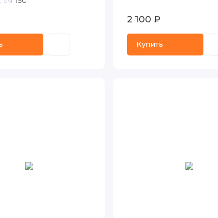
 см:
150
₽
2 100 ₽
ь
Купить