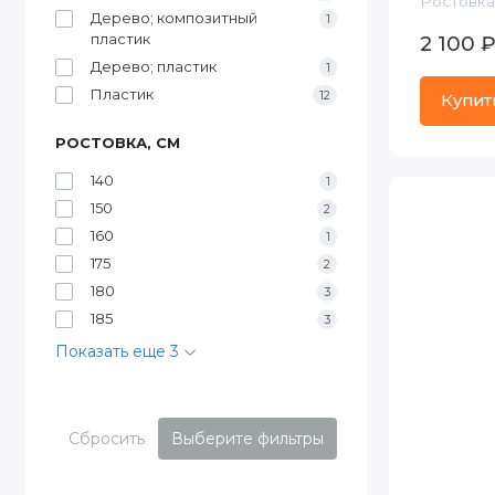
Ростовка,
Дерево; композитный
1
пластик
2 100 
Дерево; пластик
1
Пластик
12
Купит
РОСТОВКА, СМ
140
1
150
2
160
1
175
2
180
3
185
3
Показать еще 3
Сбросить
Выберите фильтры