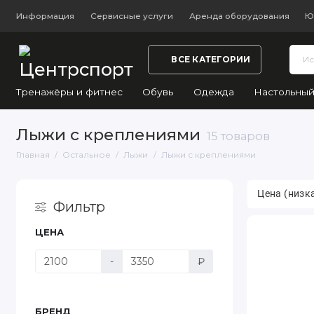
Информация
Сервисные услуги
Аренда оборудования
Ю
ВСЕ КАТЕГОРИИ
Тренажёры и фитнес
Обувь
Одежда
Настольный
Лыжи с креплениями
15 товаров
Главная
Остальное
Лыжи
Лыжи с креплениями
Фильтр
ЦЕНА
-
₽
БРЕНД