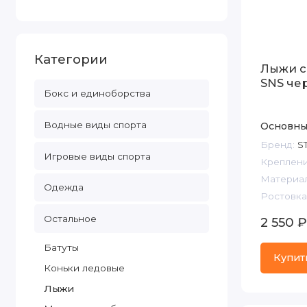
Категории
Лыжи с
SNS че
Бокс и единоборства
Водные виды спорта
Основны
Бренд:
S
Игровые виды спорта
Креплени
Материал
Одежда
Ростовка,
Остальное
2 550 ₽
Батуты
Купит
Коньки ледовые
Лыжи