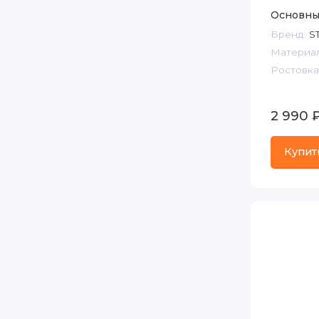
Основны
Бренд:
S
Материал
Ростовка,
2 990 
Купит