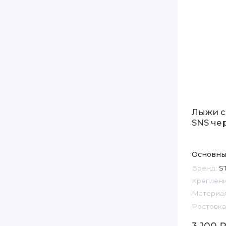
Лыжи с
SNS че
Основны
Бренд:
S
Креплени
Материал
Ростовка,
3 100 