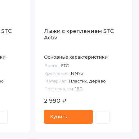
 STC
Лыжи с креплением STC
Activ
ки:
Основные характеристики:
Бренд:
STC
Крепления:
NN75
во
Материал:
Пластик, дерево
Ростовка, см:
180
2 990 ₽
Купить