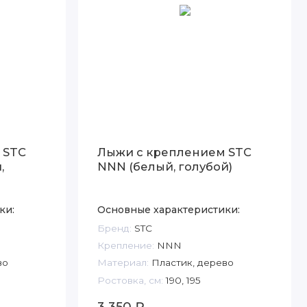
 STC
Лыжи с креплением STC
,
NNN (белый, голубой)
ки:
Основные характеристики:
Бренд:
STC
Крепление:
NNN
во
Материал:
Пластик, дерево
Ростовка, см:
190, 195
3 350 ₽