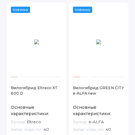
Новинка
Новинка
Велогибрид Eltreco XT
Велогибрид GREEN CITY
600 D
e-ALFA new
Основные
Основные
характеристики:
характеристики:
Бренд:
Eltreco
Бренд:
e-ALFA
Запас хода, км:
40
Запас хода, км:
40