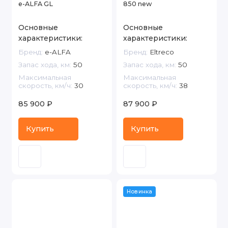
e-ALFA GL
850 new
Основные
Основные
характеристики:
характеристики:
Бренд:
e-ALFA
Бренд:
Eltreco
Запас хода, км:
50
Запас хода, км:
50
Максимальная
Максимальная
скорость, км/ч:
30
скорость, км/ч:
38
85 900 ₽
87 900 ₽
Купить
Купить
Новинка