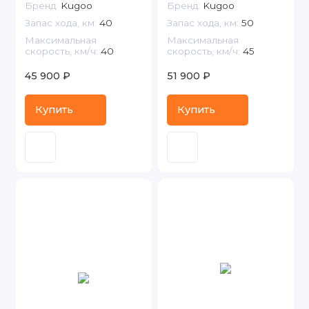
Бренд:
Kugoo
Бренд:
Kugoo
Запас хода, км:
40
Запас хода, км:
50
Максимальная
Максимальная
скорость, км/ч:
40
скорость, км/ч:
45
45 900 ₽
51 900 ₽
Купить
Купить