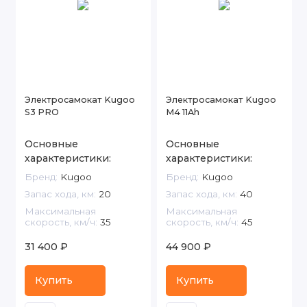
Электросамокат Kugoo
Электросамокат Kugoo
S3 PRO
M4 11Ah
Основные
Основные
характеристики:
характеристики:
Бренд:
Kugoo
Бренд:
Kugoo
Запас хода, км:
20
Запас хода, км:
40
Максимальная
Максимальная
скорость, км/ч:
35
скорость, км/ч:
45
31 400 ₽
44 900 ₽
Купить
Купить