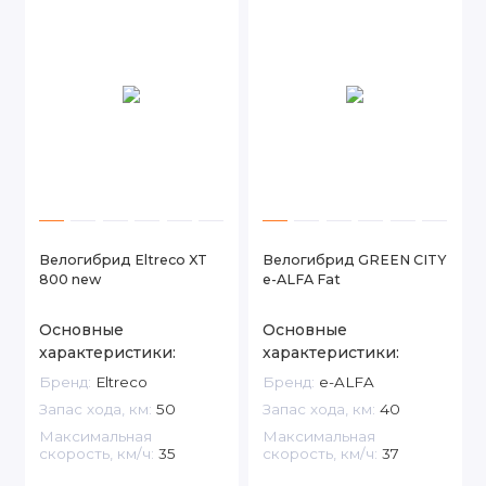
Велогибрид Eltreco XT
Велогибрид GREEN CITY
800 new
e-ALFA Fat
Основные
Основные
характеристики:
характеристики:
Бренд:
Eltreco
Бренд:
e-ALFA
Запас хода, км:
50
Запас хода, км:
40
Максимальная
Максимальная
скорость, км/ч:
35
скорость, км/ч:
37