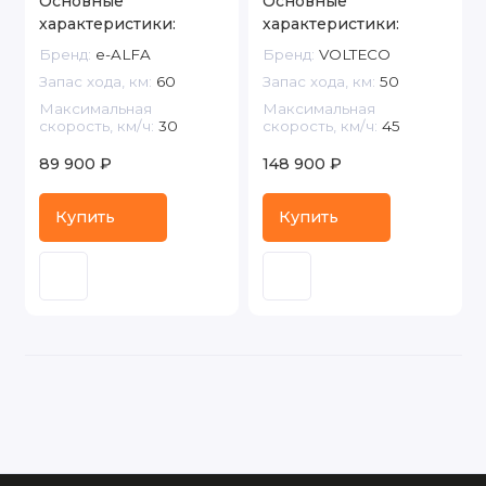
Основные
Основные
характеристики:
характеристики:
Бренд:
e-ALFA
Бренд:
VOLTECO
Запас хода, км:
60
Запас хода, км:
50
Максимальная
Максимальная
скорость, км/ч:
30
скорость, км/ч:
45
89 900 ₽
148 900 ₽
Купить
Купить