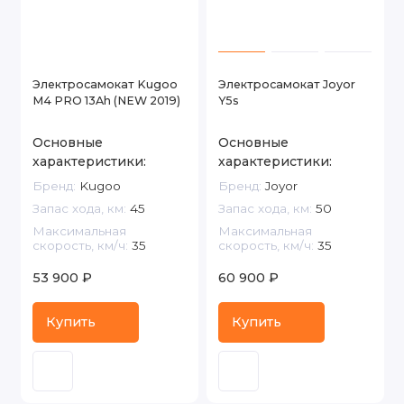
Электросамокат Kugoo
Электросамокат Joyor
M4 PRO 13Ah (NEW 2019)
Y5s
Основные
Основные
характеристики:
характеристики:
Бренд:
Kugoo
Бренд:
Joyor
Запас хода, км:
45
Запас хода, км:
50
Максимальная
Максимальная
скорость, км/ч:
35
скорость, км/ч:
35
53 900 ₽
60 900 ₽
Купить
Купить