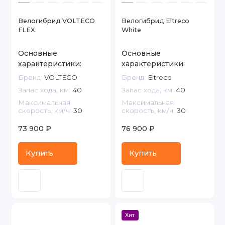
Велогибрид VOLTECO
Велогибрид Eltreco
FLEX
White
Основные
Основные
характеристики:
характеристики:
Бренд:
VOLTECO
Бренд:
Eltreco
Запас хода, км:
40
Запас хода, км:
40
Максимальная
Максимальная
скорость, км/ч:
30
скорость, км/ч:
30
73 900 ₽
76 900 ₽
Купить
Купить
Хит