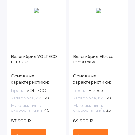
Велогибрид VOLTECO
Велогибрид Eltreco
FLEX UP!
FS900 new
Основные
Основные
характеристики:
характеристики:
Бренд:
VOLTECO
Бренд:
Eltreco
Запас хода, км:
50
Запас хода, км:
50
Максимальная
Максимальная
скорость, км/ч:
40
скорость, км/ч:
35
87 900 ₽
89 900 ₽