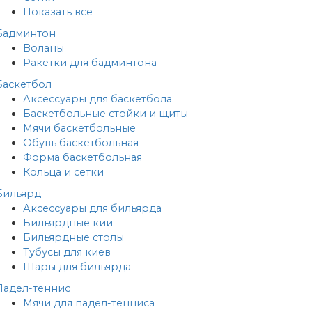
Показать все
Бадминтон
Воланы
Ракетки для бадминтона
Баскетбол
Аксессуары для баскетбола
Баскетбольные стойки и щиты
Мячи баскетбольные
Обувь баскетбольная
Форма баскетбольная
Кольца и сетки
Бильярд
Аксессуары для бильярда
Бильярдные кии
Бильярдные столы
Тубусы для киев
Шары для бильярда
Падел-теннис
Мячи для падел-тенниса