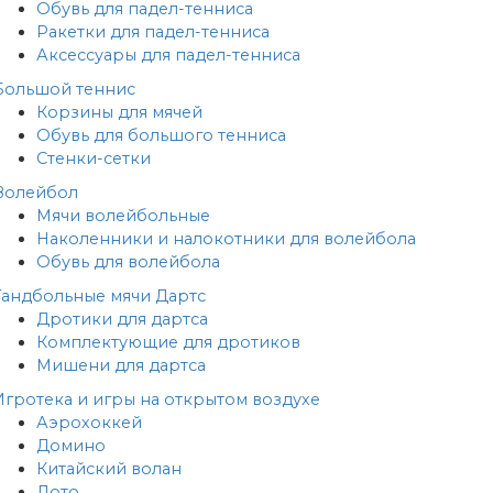
Обувь для падел-тенниса
Ракетки для падел-тенниса
Аксессуары для падел-тенниса
Большой теннис
Корзины для мячей
Обувь для большого тенниса
Стенки-сетки
Волейбол
Мячи волейбольные
Наколенники и налокотники для волейбола
Обувь для волейбола
Гандбольные мячи
Дартс
Дротики для дартса
Комплектующие для дротиков
Мишени для дартса
Игротека и игры на открытом воздухе
Аэрохоккей
Домино
Китайский волан
Лото