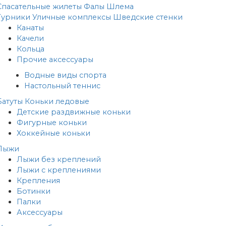
Спасательные жилеты
Фалы
Шлема
Турники
Уличные комплексы
Шведские стенки
Канаты
Качели
Кольца
Прочие аксессуары
Водные виды спорта
Настольный теннис
Батуты
Коньки ледовые
Детские раздвижные коньки
Фигурные коньки
Хоккейные коньки
Лыжи
Лыжи без креплений
Лыжи с креплениями
Крепления
Ботинки
Палки
Аксессуары