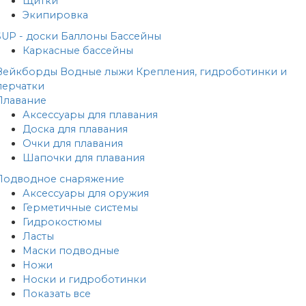
Щитки
Экипировка
SUP - доски
Баллоны
Бассейны
Каркасные бассейны
Вейкборды
Водные лыжи
Крепления, гидроботинки и
перчатки
Плавание
Аксессуары для плавания
Доска для плавания
Очки для плавания
Шапочки для плавания
Подводное снаряжение
Аксессуары для оружия
Герметичные системы
Гидрокостюмы
Ласты
Маски подводные
Ножи
Носки и гидроботинки
Показать все