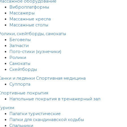
Массажное оборудование
Виброплатформы
Массажеры
Массажные кресла
Массажные столы
Ролики, скейтборды, самокаты
Беговелы
Запчасти
Пого-стики (кузнечики)
Ролики
Самокаты
Скейтборды
Санки и ледянки
Спортивная медицина
Суппорта
Спортивные покрытия
Напольные покрытия в тренажерный зал
Туризм
Палатки туристические
Палки для скандинавской ходьбы
Спальники