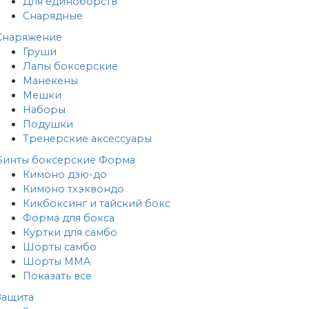
Для единоборств
Снарядные
Снаряжение
Груши
Лапы боксерские
Манекены
Мешки
Наборы
Подушки
Тренерские аксессуары
Бинты боксерские
Форма
Кимоно дзю-до
Кимоно тхэквондо
Кикбоксинг и тайский бокс
Форма для бокса
Куртки для самбо
Шорты самбо
Шорты MMA
Показать все
Защита