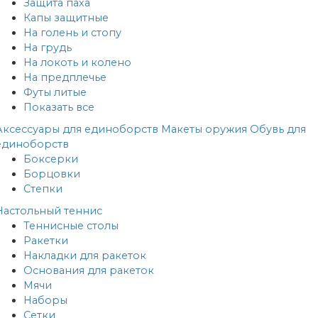
Защита паха
Капы защитные
На голень и стопу
На грудь
На локоть и колено
На предплечье
Футы литые
Показать все
Аксессуары для единоборств
Макеты оружия
Обувь для
единоборств
Боксерки
Борцовки
Степки
Настольный теннис
Теннисные столы
Ракетки
Накладки для ракеток
Основания для ракеток
Мячи
Наборы
Сетки