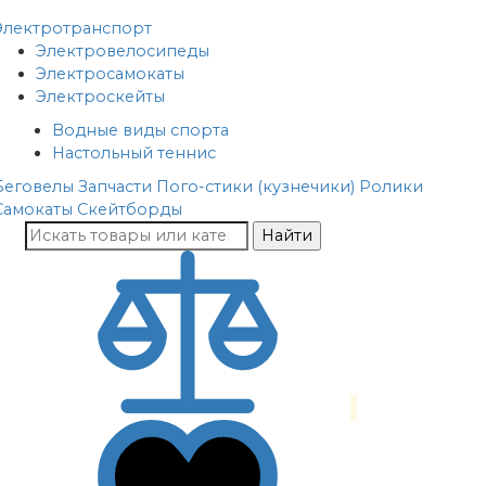
Электротранспорт
Электровелосипеды
Электросамокаты
Электроскейты
Водные виды спорта
Настольный теннис
Беговелы
Запчасти
Пого-стики (кузнечики)
Ролики
Самокаты
Скейтборды
Найти