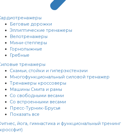
Кардиотренажеры
Беговые дорожки
Эллиптические тренажеры
Велотренажеры
Мини-степперы
Горнолыжные
Гребные
Cиловые тренажеры
Скамьи, стойки и гиперэкстензии
Многофункциональный силовой тренажер
Тренажеры кроссоверы
Машины Смита и рамы
Со свободными весами
Со встроенными весами
Пресс-Турник-Брусья
Показать все
Фитнес, йога, гимнастика и функциональный тренинг
(кроссфит)