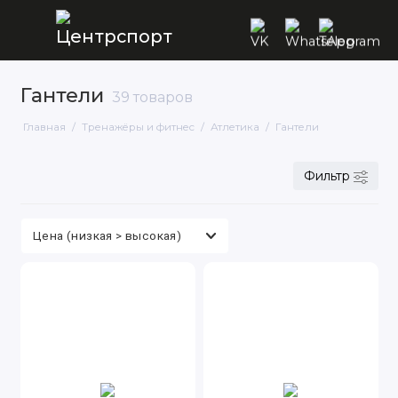
Гантели
39 товаров
Кардиотренажеры
Главная
Тренажёры и фитнес
Атлетика
Гантели
Cиловые тренажеры
Фитнес, йога, гимнастика и
Фильтр
функциональный тренинг (кроссфит)
Атлетика