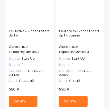
Гантель виниловая Start
Гантель виниловая Start
Up 1 кг
Up 1 кг, синий
Основные
Основные
характеристики:
характеристики:
Бренд:
Start Up
Бренд:
Start Up
Вес, кг:
1
Вес, кг:
1
Материал:
Металл,
Материал:
Металл,
винил
винил
Цвет:
Розовый
Цвет:
Синий
550 ₽
550 ₽
Купить
Купить