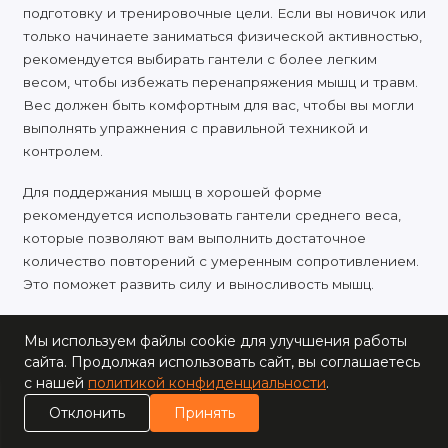
подготовку и тренировочные цели. Если вы новичок или
только начинаете заниматься физической активностью,
рекомендуется выбирать гантели с более легким
весом, чтобы избежать перенапряжения мышц и травм.
Вес должен быть комфортным для вас, чтобы вы могли
выполнять упражнения с правильной техникой и
контролем.
Для поддержания мышц в хорошей форме
рекомендуется использовать гантели среднего веса,
которые позволяют вам выполнить достаточное
количество повторений с умеренным сопротивлением.
Это поможет развить силу и выносливость мышц.
Если ваша цель - масса и силовые показатели, то
Мы используем файлы cookie для улучшения работы
рекомендуется выбирать более тяжелые гантели. Они
сайта. Продолжая использовать сайт, вы соглашаетесь
создают большую нагрузку на мышцы, способствуют их
с нашей
политикой конфиденциальности
.
росту и развитию. Однако крайне важно помнить, что
0
Отклонить
Принять
при использовании тяжелых грузов необходимо
Каталог
Поиск
Корзина
Сравнение
соблюдать правильную технику выполнения