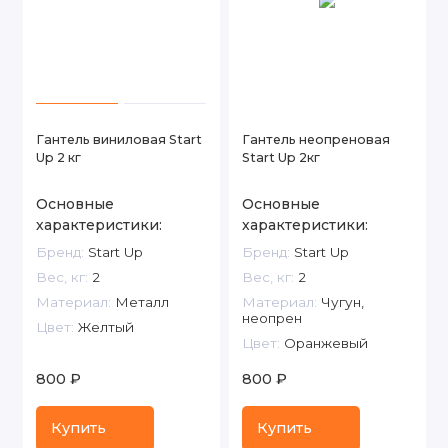
Гантель виниловая Start
Гантель неопреновая
Up 2 кг
Start Up 2кг
Основные
Основные
характеристики:
характеристики:
Бренд:
Start Up
Бренд:
Start Up
Вес, кг:
2
Вес, кг:
2
Материал:
Металл
Материал:
Чугун,
неопрен
Цвет:
Желтый
Цвет:
Оранжевый
800 ₽
800 ₽
Купить
Купить