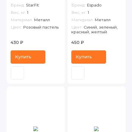
Бренд:
StarFit
Бренд:
Espado
Вес, кг:
1
Вес, кг:
1
Материал:
Металл
Материал:
Металл
Цвет:
Розовый пастель
Цвет:
Синий, зеленый,
красный, желтый
430 ₽
450 ₽
Купить
Купить