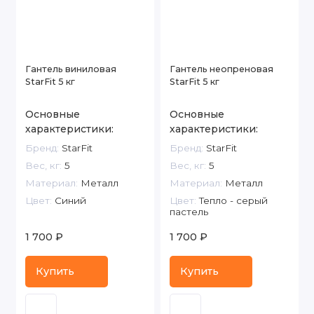
Гантель виниловая
Гантель неопреновая
StarFit 5 кг
StarFit 5 кг
Основные
Основные
характеристики:
характеристики:
Бренд:
StarFit
Бренд:
StarFit
Вес, кг:
5
Вес, кг:
5
Материал:
Металл
Материал:
Металл
Цвет:
Синий
Цвет:
Тепло - серый
пастель
1 700 ₽
1 700 ₽
Купить
Купить