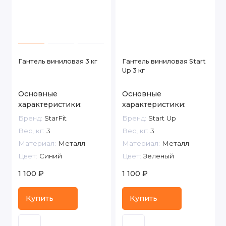
Гантель виниловая 3 кг
Гантель виниловая Start
Up 3 кг
Основные
Основные
характеристики:
характеристики:
Бренд:
StarFit
Бренд:
Start Up
Вес, кг:
3
Вес, кг:
3
Материал:
Металл
Материал:
Металл
Цвет:
Синий
Цвет:
Зеленый
1 100 ₽
1 100 ₽
Купить
Купить