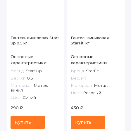
Гантель виниловая Start
Гантель виниловая
Up 0,5 кг
StarFit 1кг
Основные
Основные
характеристики:
характеристики:
Бренд:
Start Up
Бренд:
StarFit
Вес, кг:
0.5
Вес, кг:
1
Материал:
Металл,
Материал:
Металл
винил
Цвет:
Розовый
Цвет:
Синий
290 ₽
430 ₽
Купить
Купить