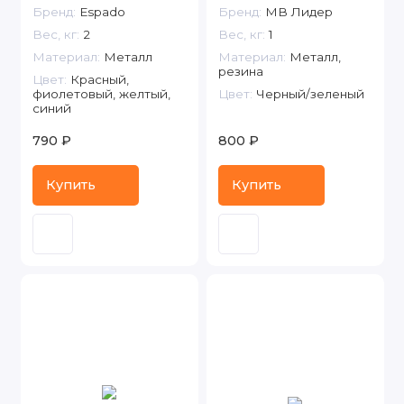
Бренд:
Espado
Бренд:
МВ Лидер
Вес, кг:
2
Вес, кг:
1
Материал:
Металл
Материал:
Металл,
резина
Цвет:
Красный,
фиолетовый, желтый,
Цвет:
Черный/зеленый
синий
790 ₽
800 ₽
Купить
Купить