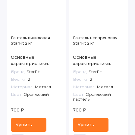
Гантель виниловая
Гантель неопреновая
StarFit 2 кг
StarFit 2 кг
Основные
Основные
характеристики:
характеристики:
Бренд:
StarFit
Бренд:
StarFit
Вес, кг:
2
Вес, кг:
2
Материал:
Металл
Материал:
Металл
Цвет:
Оранжевый
Цвет:
Оранжевый
пастель
700 ₽
700 ₽
Купить
Купить