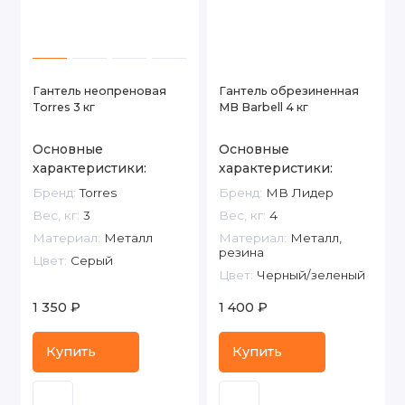
Гантель неопреновая
Гантель обрезиненная
Torres 3 кг
MB Barbell 4 кг
Основные
Основные
характеристики:
характеристики:
Бренд:
Torres
Бренд:
МВ Лидер
Вес, кг:
3
Вес, кг:
4
Материал:
Металл
Материал:
Металл,
резина
Цвет:
Серый
Цвет:
Черный/зеленый
1 350 ₽
1 400 ₽
Купить
Купить