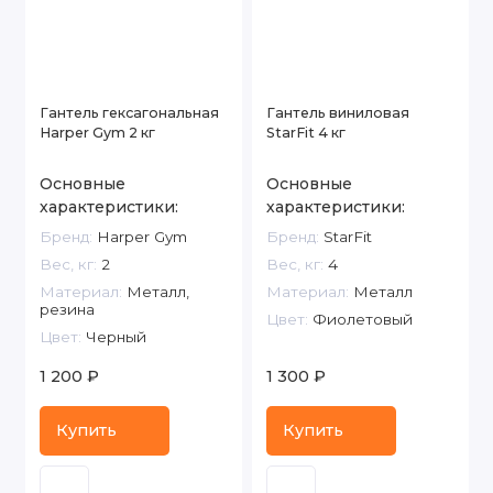
Гантель гексагональная
Гантель виниловая
Harper Gym 2 кг
StarFit 4 кг
Основные
Основные
характеристики:
характеристики:
Бренд:
Harper Gym
Бренд:
StarFit
Вес, кг:
2
Вес, кг:
4
Материал:
Металл,
Материал:
Металл
резина
Цвет:
Фиолетовый
Цвет:
Черный
1 200 ₽
1 300 ₽
Купить
Купить