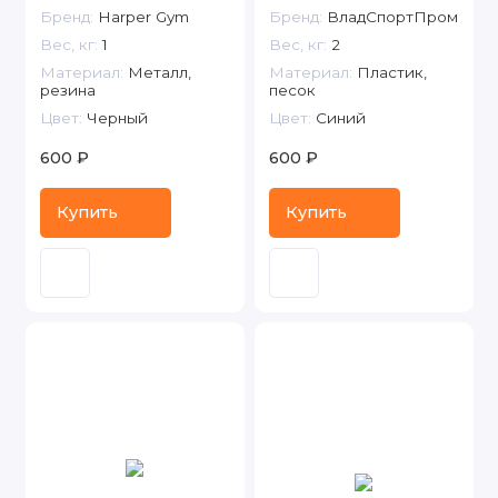
Бренд:
Harper Gym
Бренд:
ВладСпортПром
Вес, кг:
1
Вес, кг:
2
Материал:
Металл,
Материал:
Пластик,
резина
песок
Цвет:
Черный
Цвет:
Синий
600 ₽
600 ₽
Купить
Купить