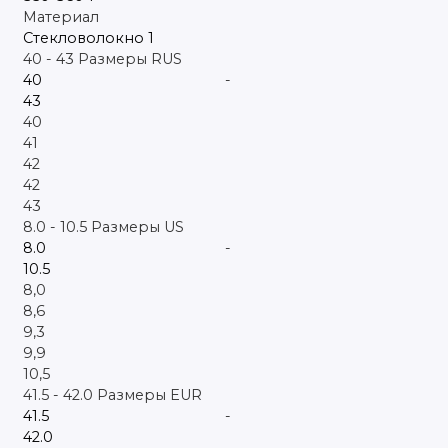
Материал
Игротека и игры на открытом воздухе
Стекловолокно
1
40
-
43
Размеры RUS
Тренировочный и судейский инвентарь
-
Футбол
40
41
Хоккей
42
42
43
8.0
-
10.5
Размеры US
-
8,0
8,6
9,3
9,9
10,5
41.5
-
42.0
Размеры EUR
-