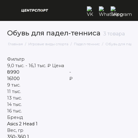
Обувь для падел-тенниса
3 товара
Бадминтон
Главная
Игровые виды спорта
Падел-теннис
Обувь для падел
Баскетбол
Фильтр
Бильярд
9,0 тыс.
-
16,1 тыс.
₽
Цена
-
Падел-теннис
₽
9 тыс.
Большой теннис
11 тыс.
13 тыс.
Волейбол
14 тыс.
16 тыс.
Гандбольные мячи
Бренд
Asics
2
Head
1
Вес, гр
Дартс
350-360
1