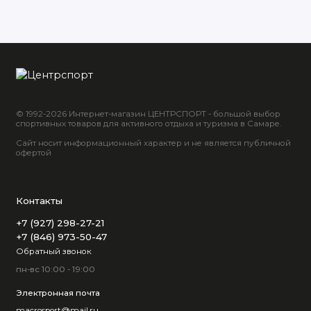
© 1992-2026 Интернет-магазин ЦЕНТРСПОРТ - большой выбор
спортивных товаров для активного отдыха и туризма в Самаре.
Сайт носит информационный характер и не является публичной
офертой
Контакты
+7 (927) 298-27-21
+7 (846) 973-50-47
Обратный звонок
пн-вс 10:00 - 19:00
Электронная почта
macrosport@mail.ru