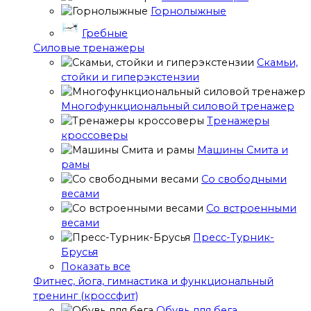
Горнолыжные
Гребные
Cиловые тренажеры
Скамьи,
стойки и гиперэкстензии
Многофункциональный силовой тренажер
Тренажеры
кроссоверы
Машины Смита и
рамы
Со свободными
весами
Со встроенными
весами
Пресс-Турник-
Брусья
Показать все
Фитнес, йога, гимнастика и функциональный
тренинг (кроссфит)
Обувь для бега