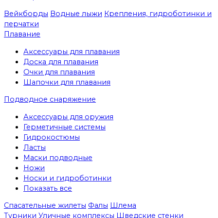
Вейкборды
Водные лыжи
Крепления, гидроботинки и
перчатки
Плавание
Аксессуары для плавания
Доска для плавания
Очки для плавания
Шапочки для плавания
Подводное снаряжение
Аксессуары для оружия
Герметичные системы
Гидрокостюмы
Ласты
Маски подводные
Ножи
Носки и гидроботинки
Показать все
Спасательные жилеты
Фалы
Шлема
Турники
Уличные комплексы
Шведские стенки