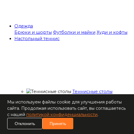
Одежда
Брюки и шорты
Футболки и майки
Худи и кофты
Настольный теннис
Теннисные столы
Ракетки
Мы используем файлы cookie для улучшения работы
Накладки для
сайта. Продолжая использовать сайт, вы соглашаетесь
ракеток
с нашей
политикой конфиденциальности
.
Основания для
ракеток
Отклонить
Принять
Мячи