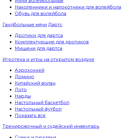
Мячи волейбольные
Наколенники и налокотники для волейбола
Обувь для волейбола
Гандбольные мячи
Дартс
Дротики для дартса
Комплектующие для дротиков
Мишени для дартса
Игротека и игры на открытом воздухе
Аэрохоккей
Домино
Китайский волан
Лото
Нарды
Настольный баскетбол
Настольный футбол
Показать все
Тренировочный и судейский инвентарь
Сумки и рюкзаки