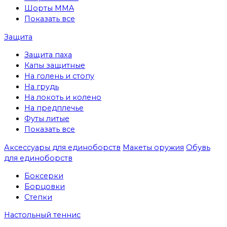
Шорты MMA
Показать все
Защита
Защита паха
Капы защитные
На голень и стопу
На грудь
На локоть и колено
На предплечье
Футы литые
Показать все
Аксессуары для единоборств
Макеты оружия
Обувь
для единоборств
Боксерки
Борцовки
Степки
Настольный теннис