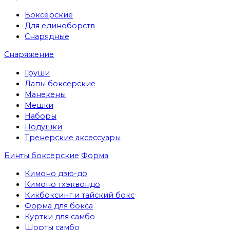
Боксерские
Для единоборств
Снарядные
Снаряжение
Груши
Лапы боксерские
Манекены
Мешки
Наборы
Подушки
Тренерские аксессуары
Бинты боксерские
Форма
Кимоно дзю-до
Кимоно тхэквондо
Кикбоксинг и тайский бокс
Форма для бокса
Куртки для самбо
Шорты самбо