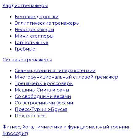
Кардиотренажеры
Беговые дорожки
Эллиптические тренажеры
Велотренажеры
Мини-степперы
Горнолыжные
Гребные
Cиловые тренажеры
Скамьи, стойки и гиперэкстензии
Многофункциональный силовой тренажер
Тренажеры кроссоверы
Машины Смита и рамы
Со свободными весами
Со встроенными весами
Пресс-Турник-Брусья
Показать все
Фитнес, йога, гимнастика и функциональный тренинг
(кроссфит)