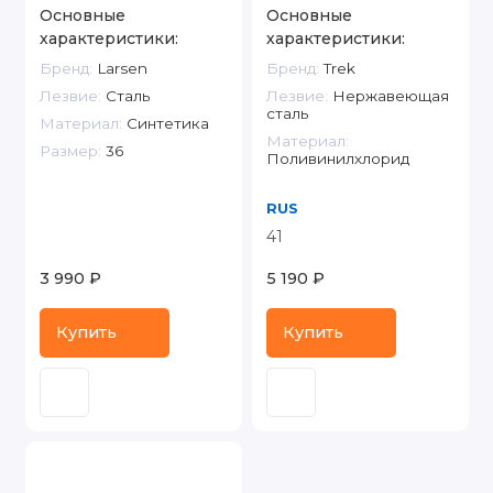
Основные
Основные
характеристики:
характеристики:
Бренд:
Larsen
Бренд:
Trek
Лезвие:
Сталь
Лезвие:
Нержавеющая
сталь
Материал:
Синтетика
Материал:
Размер:
36
Поливинилхлорид
RUS
41
3 990 ₽
5 190 ₽
Купить
Купить