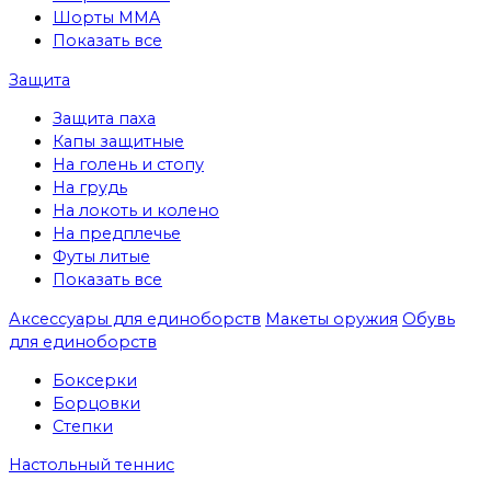
Шорты MMA
Показать все
Защита
Защита паха
Капы защитные
На голень и стопу
На грудь
На локоть и колено
На предплечье
Футы литые
Показать все
Аксессуары для единоборств
Макеты оружия
Обувь
для единоборств
Боксерки
Борцовки
Степки
Настольный теннис