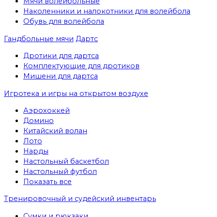
Мячи волейбольные
Наколенники и налокотники для волейбола
Обувь для волейбола
Гандбольные мячи
Дартс
Дротики для дартса
Комплектующие для дротиков
Мишени для дартса
Игротека и игры на открытом воздухе
Аэрохоккей
Домино
Китайский волан
Лото
Нарды
Настольный баскетбол
Настольный футбол
Показать все
Тренировочный и судейский инвентарь
Сумки и рюкзаки