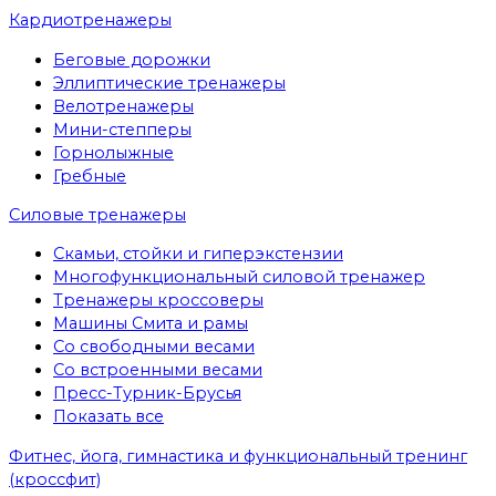
Кардиотренажеры
Беговые дорожки
Эллиптические тренажеры
Велотренажеры
Мини-степперы
Горнолыжные
Гребные
Cиловые тренажеры
Скамьи, стойки и гиперэкстензии
Многофункциональный силовой тренажер
Тренажеры кроссоверы
Машины Смита и рамы
Со свободными весами
Со встроенными весами
Пресс-Турник-Брусья
Показать все
Фитнес, йога, гимнастика и функциональный тренинг
(кроссфит)