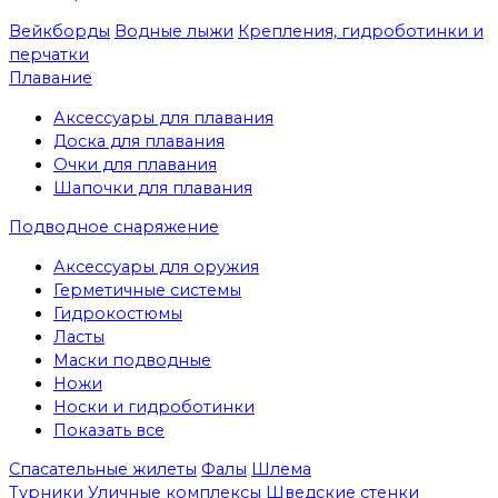
Вейкборды
Водные лыжи
Крепления, гидроботинки и
перчатки
Плавание
Аксессуары для плавания
Доска для плавания
Очки для плавания
Шапочки для плавания
Подводное снаряжение
Аксессуары для оружия
Герметичные системы
Гидрокостюмы
Ласты
Маски подводные
Ножи
Носки и гидроботинки
Показать все
Спасательные жилеты
Фалы
Шлема
Турники
Уличные комплексы
Шведские стенки