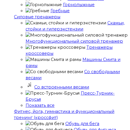
Горнолыжные
Гребные
Cиловые тренажеры
Скамьи,
стойки и гиперэкстензии
Многофункциональный силовой тренажер
Тренажеры
кроссоверы
Машины Смита и
рамы
Со свободными
весами
Со встроенными весами
Пресс-Турник-
Брусья
Показать все
Фитнес, йога, гимнастика и функциональный
тренинг (кроссфит)
Обувь для бега
Обувь для фитнеса