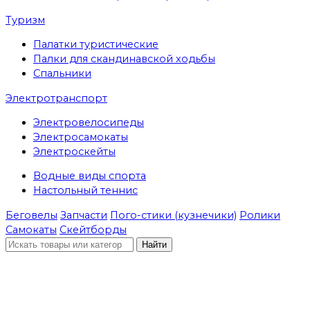
Туризм
Палатки туристические
Палки для скандинавской ходьбы
Спальники
Электротранспорт
Электровелосипеды
Электросамокаты
Электроскейты
Водные виды спорта
Настольный теннис
Беговелы
Запчасти
Пого-стики (кузнечики)
Ролики
Самокаты
Скейтборды
Найти