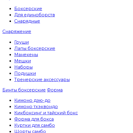
Боксерские
Для единоборств
Снарядные
Снаряжение
Груши
Лапы боксерские
Манекены
Мешки
Наборы
Подушки
Тренерские аксессуары
Бинты боксерские
Форма
Кимоно дзю-до
Кимоно тхэквондо
Кикбоксинг и тайский бокс
Форма для бокса
Куртки для самбо
Шорты самбо