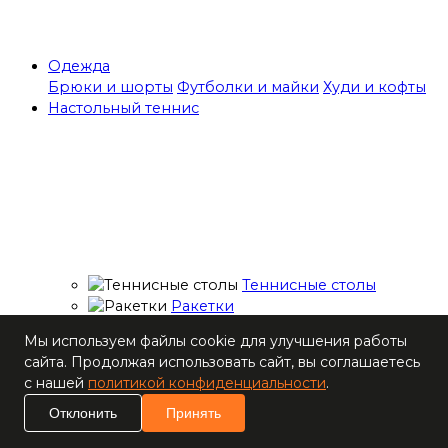
Одежда
Брюки и шорты
Футболки и майки
Худи и кофты
Настольный теннис
Теннисные столы
Ракетки
Накладки для
Мы используем файлы cookie для улучшения работы
ракеток
сайта. Продолжая использовать сайт, вы соглашаетесь
Основания для
с нашей
политикой конфиденциальности
.
ракеток
Мячи
Отклонить
Принять
Наборы