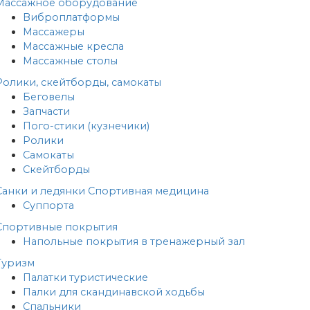
Массажное оборудование
Виброплатформы
Массажеры
Массажные кресла
Массажные столы
Ролики, скейтборды, самокаты
Беговелы
Запчасти
Пого-стики (кузнечики)
Ролики
Самокаты
Скейтборды
Санки и ледянки
Спортивная медицина
Суппорта
Спортивные покрытия
Напольные покрытия в тренажерный зал
Туризм
Палатки туристические
Палки для скандинавской ходьбы
Спальники