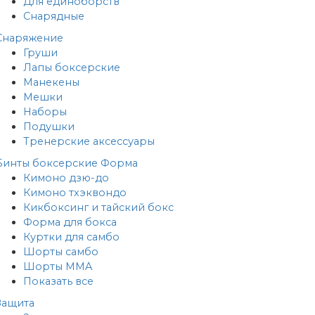
Для единоборств
Снарядные
Снаряжение
Груши
Лапы боксерские
Манекены
Мешки
Наборы
Подушки
Тренерские аксессуары
Бинты боксерские
Форма
Кимоно дзю-до
Кимоно тхэквондо
Кикбоксинг и тайский бокс
Форма для бокса
Куртки для самбо
Шорты самбо
Шорты MMA
Показать все
Защита