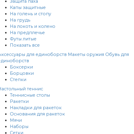
Защита паха
Капы защитные
На голень и стопу
На грудь
На локоть и колено
На предплечье
Футы литые
Показать все
Аксессуары для единоборств
Макеты оружия
Обувь для
единоборств
Боксерки
Борцовки
Степки
Настольный теннис
Теннисные столы
Ракетки
Накладки для ракеток
Основания для ракеток
Мячи
Наборы
Сетки