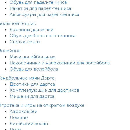
Обувь для падел-тенниса
Ракетки для падел-тенниса
Аксессуары для падел-тенниса
Большой теннис
Корзины для мячей
Обувь для большого тенниса
Стенки-сетки
Волейбол
Мячи волейбольные
Наколенники и налокотники для волейбола
Обувь для волейбола
Гандбольные мячи
Дартс
Дротики для дартса
Комплектующие для дротиков
Мишени для дартса
Игротека и игры на открытом воздухе
Аэрохоккей
Домино
Китайский волан
Лото