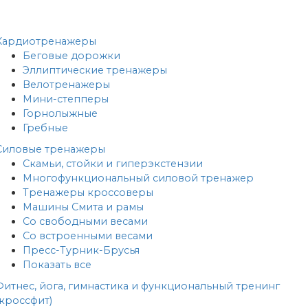
Кардиотренажеры
Беговые дорожки
Эллиптические тренажеры
Велотренажеры
Мини-степперы
Горнолыжные
Гребные
Cиловые тренажеры
Скамьи, стойки и гиперэкстензии
Многофункциональный силовой тренажер
Тренажеры кроссоверы
Машины Смита и рамы
Со свободными весами
Со встроенными весами
Пресс-Турник-Брусья
Показать все
Фитнес, йога, гимнастика и функциональный тренинг
(кроссфит)