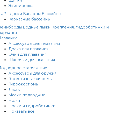
Щитки
Экипировка
SUP - доски
Баллоны
Бассейны
Каркасные бассейны
Вейкборды
Водные лыжи
Крепления, гидроботинки и
перчатки
Плавание
Аксессуары для плавания
Доска для плавания
Очки для плавания
Шапочки для плавания
Подводное снаряжение
Аксессуары для оружия
Герметичные системы
Гидрокостюмы
Ласты
Маски подводные
Ножи
Носки и гидроботинки
Показать все