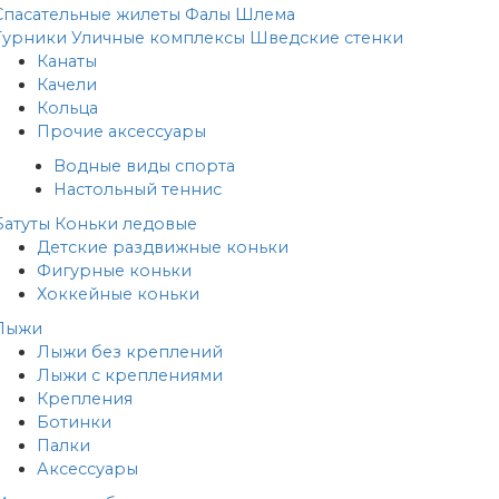
Спасательные жилеты
Фалы
Шлема
Турники
Уличные комплексы
Шведские стенки
Канаты
Качели
Кольца
Прочие аксессуары
Водные виды спорта
Настольный теннис
Батуты
Коньки ледовые
Детские раздвижные коньки
Фигурные коньки
Хоккейные коньки
Лыжи
Лыжи без креплений
Лыжи с креплениями
Крепления
Ботинки
Палки
Аксессуары