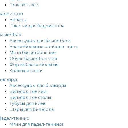
Показать все
Бадминтон
Воланы
Ракетки для бадминтона
Баскетбол
Аксессуары для баскетбола
Баскетбольные стойки и щиты
Мячи баскетбольные
Обувь баскетбольная
Форма баскетбольная
Кольца и сетки
Бильярд
Аксессуары для бильярда
Бильярдные кии
Бильярдные столы
Тубусы для киев
Шары для бильярда
Падел-теннис
Мячи для падел-тенниса