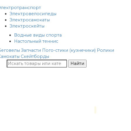
Электротранспорт
Электровелосипеды
Электросамокаты
Электроскейты
Водные виды спорта
Настольный теннис
Беговелы
Запчасти
Пого-стики (кузнечики)
Ролики
Самокаты
Скейтборды
Найти