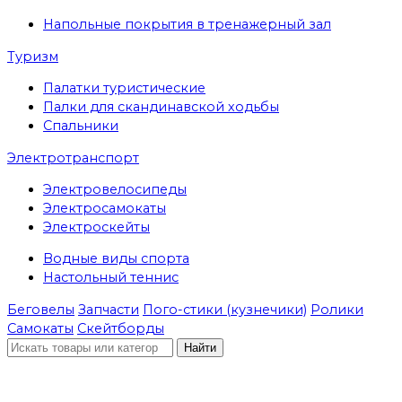
Напольные покрытия в тренажерный зал
Туризм
Палатки туристические
Палки для скандинавской ходьбы
Спальники
Электротранспорт
Электровелосипеды
Электросамокаты
Электроскейты
Водные виды спорта
Настольный теннис
Беговелы
Запчасти
Пого-стики (кузнечики)
Ролики
Самокаты
Скейтборды
Найти