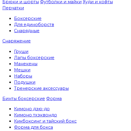
Брюки и шорты
Футболки и майки
Худи и кофты
Перчатки
Боксерские
Для единоборств
Снарядные
Снаряжение
Груши
Лапы боксерские
Манекены
Мешки
Наборы
Подушки
Тренерские аксессуары
Бинты боксерские
Форма
Кимоно дзю-до
Кимоно тхэквондо
Кикбоксинг и тайский бокс
Форма для бокса