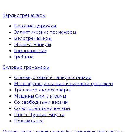
Кардиотренажеры
Беговые дорожки
Эллиптические тренажеры
Велотренажеры
Мини-степперы
Горнолыжные
Гребные
Cиловые тренажеры
Скамьи, стойки и гиперэкстензии
Многофункциональный силовой тренажер
Тренажеры кроссоверы
Машины Смита и рамы
Со свободными весами
Со встроенными весами
Пресс-Турник-Брусья
Показать все
Фитнес, йога, гимнастика и функциональный тренинг