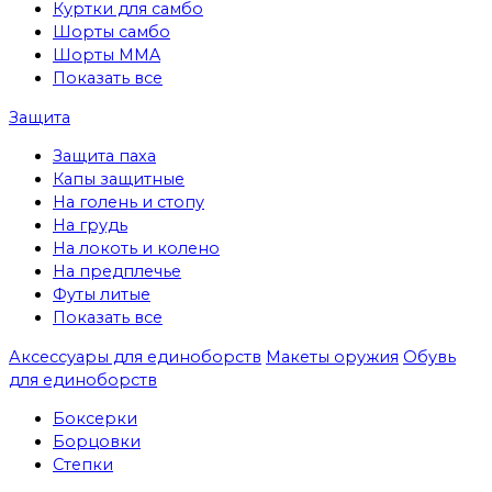
Куртки для самбо
Шорты самбо
Шорты MMA
Показать все
Защита
Защита паха
Капы защитные
На голень и стопу
На грудь
На локоть и колено
На предплечье
Футы литые
Показать все
Аксессуары для единоборств
Макеты оружия
Обувь
для единоборств
Боксерки
Борцовки
Степки