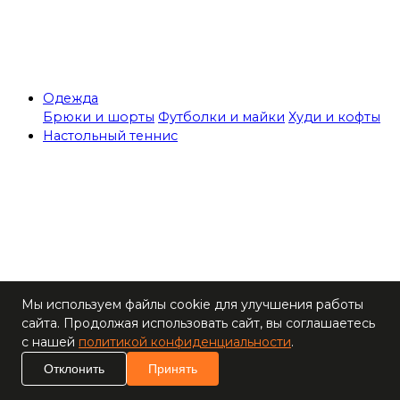
Одежда
Брюки и шорты
Футболки и майки
Худи и кофты
Настольный теннис
Теннисные столы
Мы используем файлы cookie для улучшения работы
Ракетки
сайта. Продолжая использовать сайт, вы соглашаетесь
Накладки для
с нашей
политикой конфиденциальности
.
ракеток
Основания для
Отклонить
Принять
ракеток