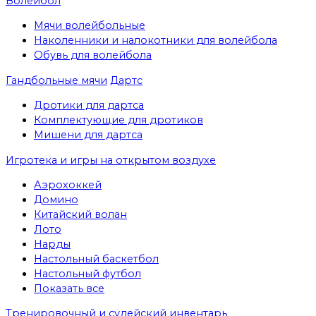
Волейбол
Мячи волейбольные
Наколенники и налокотники для волейбола
Обувь для волейбола
Гандбольные мячи
Дартс
Дротики для дартса
Комплектующие для дротиков
Мишени для дартса
Игротека и игры на открытом воздухе
Аэрохоккей
Домино
Китайский волан
Лото
Нарды
Настольный баскетбол
Настольный футбол
Показать все
Тренировочный и судейский инвентарь