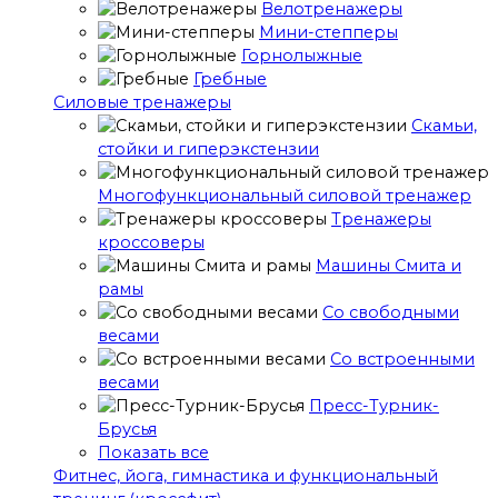
Велотренажеры
Мини-степперы
Горнолыжные
Гребные
Cиловые тренажеры
Скамьи,
стойки и гиперэкстензии
Многофункциональный силовой тренажер
Тренажеры
кроссоверы
Машины Смита и
рамы
Со свободными
весами
Со встроенными
весами
Пресс-Турник-
Брусья
Показать все
Фитнес, йога, гимнастика и функциональный