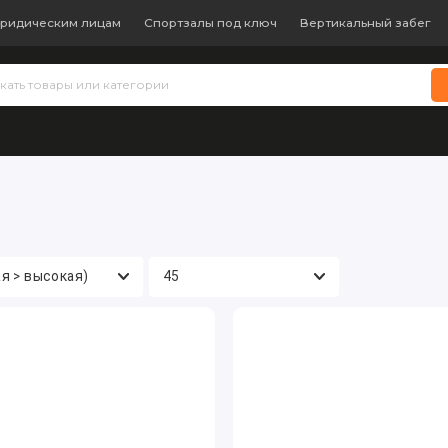
ридическим лицам
Спортзалы под ключ
Вертикальный забег
 теннис
Бокс и единоборства
Батуты
Водные виды с