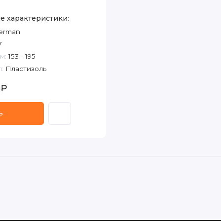
е характеристики:
erman
7
м:
153 - 195
:
Пластизоль
 ₽
ь