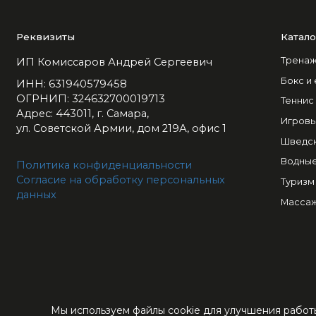
Реквизиты
Катало
Тренаж
ИП Комиссаров Андрей Сергеевич
Бокс и
ИНН: 631940579458
ОГРНИП: 324632700019713
Теннис
Адрес: 443011, г. Самара,
Игровы
ул. Советской Армии, дом 219А, офис 1
Шведск
Водные
Политика конфиденциальности
Согласие на обработку персональных
Туризм
данных
Массаж
Мы используем файлы cookie для улучшения работы
© 1992-2026 Интернет-магазин 