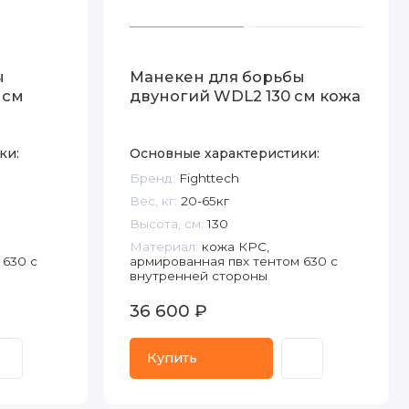
ы
Манекен для борьбы
 см
двуногий WDL2 130 см кожа
ки:
Основные характеристики:
Бренд:
Fighttech
Вес, кг:
20-65кг
Высота, см:
130
Материал:
кожа КРС,
 630 с
армированная пвх тентом 630 с
внутренней стороны
36 600 ₽
Купить