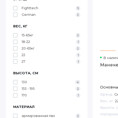
Fighttech
5
German
2
ВЕС, КГ
15-65кг
2
18-22
1
20-65кг
2
22
1
В нали
27
1
Манеке
ВЫСОТА, СМ
130
4
Основны
153 - 195
2
Бренд:
G
170
1
Вес, кг:
2
МАТЕРИАЛ
Высота, с
Материал
армированная пвх
2