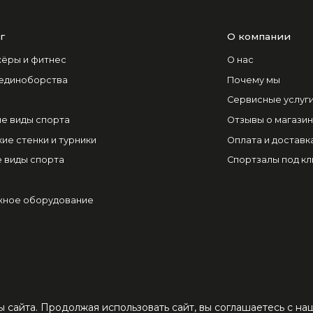
г
О компании
ёры и фитнес
О нас
 единоборства
Почему мы
Сервисные услуг
е виды спорта
Отзывы о магази
ие стенки и турники
Оплата и доставк
 виды спорта
Спортзалы под к
ное оборудование
 сайта. Продолжая использовать сайт, вы соглашаетесь с н
ЦЕНТРСПОРТ - большой выбор спортивных