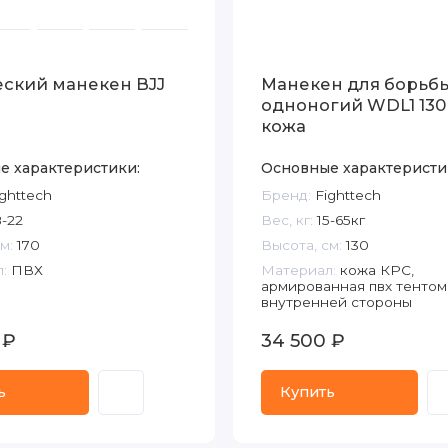
еский манекен BJJ
Манекен для борьб
одноногий WDL1 130
кожа
е характеристики:
Основные характеристи
ghttech
Бренд:
Fighttech
-22
Вес, кг:
15-65кг
м:
170
Высота, см:
130
:
ПВХ
Материал:
кожа КРС,
армированная пвх тентом
внутренней стороны
 ₽
34 500 ₽
ь
Купить