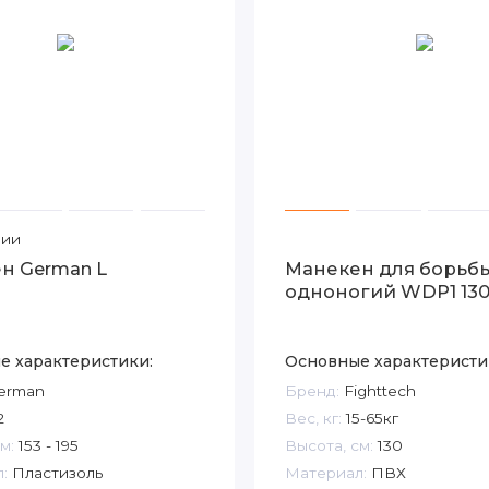
чии
н German L
Манекен для борьб
одноногий WDP1 130
е характеристики:
Основные характеристи
erman
Бренд:
Fighttech
2
Вес, кг:
15-65кг
м:
153 - 195
Высота, см:
130
:
Пластизоль
Материал:
ПВХ