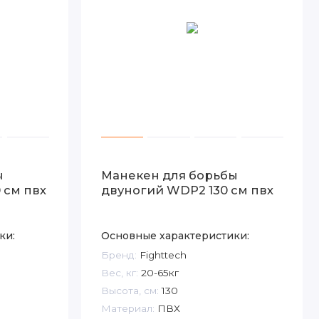
ы
Манекен для борьбы
 см пвх
двуногий WDP2 130 см пвх
ки:
Основные характеристики:
Бренд:
Fighttech
Вес, кг:
20-65кг
Высота, см:
130
Материал:
ПВХ