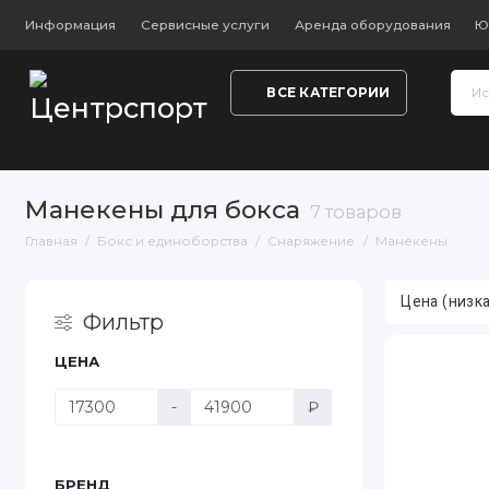
Информация
Сервисные услуги
Аренда оборудования
Ю
ВСЕ КАТЕГОРИИ
Тренажёры и фитнес
Обувь
Одежда
Настольный
Манекены для бокса
7 товаров
Главная
Бокс и единоборства
Снаряжение
Манекены
Фильтр
ЦЕНА
-
₽
БРЕНД