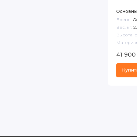
Основны
Бренд:
G
Вес, кг:
2
Высота, с
Материал
41 900
Купит