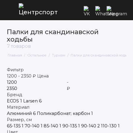
Палки для скандинавской
Батуты
ходьбы
7 товаров
Коньки ледовые
Главная
Остальное
Туризм
Палки для скандинавской ходьбы
Лыжи
Фильтр
Массажное оборудование
1200
-
2350
₽
Цена
-
Ролики, скейтборды, самокаты
₽
Бренд
Санки и ледянки
ECOS
1
Larsen
6
Материал
Спортивная медицина
Алюминий
6
Поликарбонат; карбон
1
Размер, см
65-135
1
70-140
1
85-140
1
90-135
1
90-140
2
110-130
1
Спортивные покрытия
Цвет