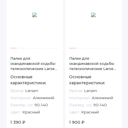
Палки для
Палки для
скандинавской ходьбы
скандинавской ходьбы
телескопические Larsen
телескопические Larsen
Nordic
Alpine
Основные
Основные
характеристики:
характеристики:
Бренд:
Larsen
Бренд:
Larsen
Материал:
Алюминий
Материал:
Алюминий
Размер, см:
90-140
Размер, см:
90-140
Цвет:
Красный
Цвет:
Красный
1 390 ₽
1 900 ₽