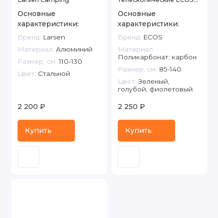
AQD-B018
Основные
Основные
характеристики:
характеристики:
Бренд:
Larsen
Бренд:
ECOS
Материал:
Алюминий
Материал:
Поликарбонат; карбон
Размер, см:
110-130
Размер, см:
85-140
Цвет:
Стальной
Цвет:
Зеленый,
голубой, фиолетовый
2 200 ₽
2 250 ₽
Купить
Купить