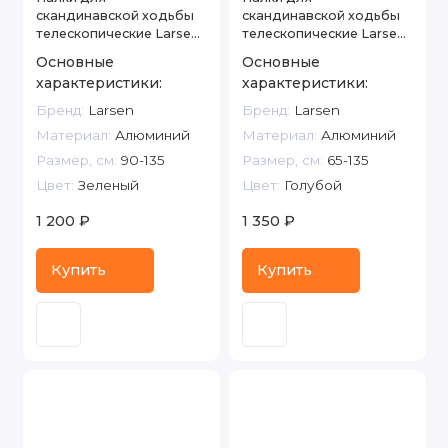
скандинавской ходьбы
скандинавской ходьбы
телескопические Larsen
телескопические Larsen
Tracker
Adventure
Основные
Основные
характеристики:
характеристики:
Бренд:
Larsen
Бренд:
Larsen
Материал:
Алюминий
Материал:
Алюминий
Размер, см:
90-135
Размер, см:
65-135
Цвет:
Зеленый
Цвет:
Голубой
1 200 ₽
1 350 ₽
Купить
Купить