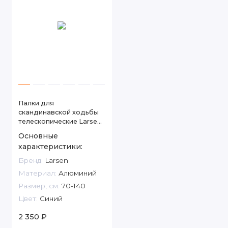
Палки для
скандинавской ходьбы
телескопические Larsen
Extreme
Основные
характеристики:
Бренд:
Larsen
Материал:
Алюминий
Размер, см:
70-140
Цвет:
Синий
2 350 ₽