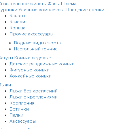
Спасательные жилеты
Фалы
Шлема
Турники
Уличные комплексы
Шведские стенки
Канаты
Качели
Кольца
Прочие аксессуары
Водные виды спорта
Настольный теннис
Батуты
Коньки ледовые
Детские раздвижные коньки
Фигурные коньки
Хоккейные коньки
Лыжи
Лыжи без креплений
Лыжи с креплениями
Крепления
Ботинки
Палки
Аксессуары