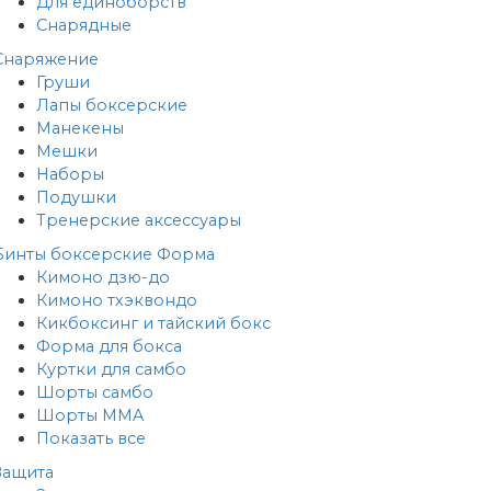
Для единоборств
Снарядные
Снаряжение
Груши
Лапы боксерские
Манекены
Мешки
Наборы
Подушки
Тренерские аксессуары
Бинты боксерские
Форма
Кимоно дзю-до
Кимоно тхэквондо
Кикбоксинг и тайский бокс
Форма для бокса
Куртки для самбо
Шорты самбо
Шорты MMA
Показать все
Защита