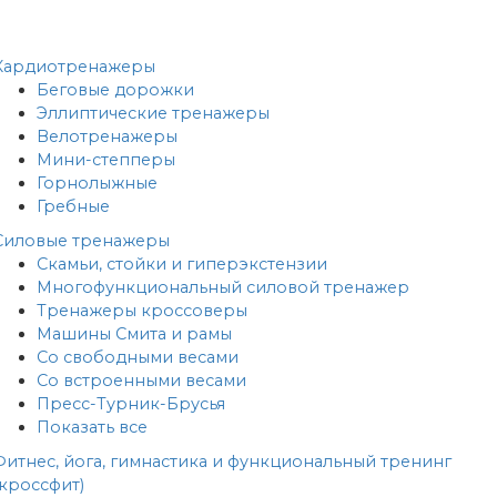
Кардиотренажеры
Беговые дорожки
Эллиптические тренажеры
Велотренажеры
Мини-степперы
Горнолыжные
Гребные
Cиловые тренажеры
Скамьи, стойки и гиперэкстензии
Многофункциональный силовой тренажер
Тренажеры кроссоверы
Машины Смита и рамы
Со свободными весами
Со встроенными весами
Пресс-Турник-Брусья
Показать все
Фитнес, йога, гимнастика и функциональный тренинг
(кроссфит)