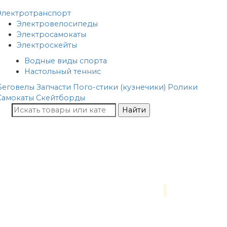
Электротранспорт
Электровелосипеды
Электросамокаты
Электроскейты
Водные виды спорта
Настольный теннис
Беговелы
Запчасти
Пого-стики (кузнечики)
Ролики
Самокаты
Скейтборды
Найти