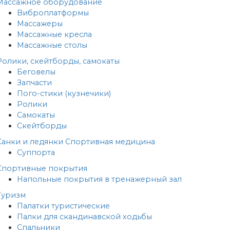
Массажное оборудование
Виброплатформы
Массажеры
Массажные кресла
Массажные столы
Ролики, скейтборды, самокаты
Беговелы
Запчасти
Пого-стики (кузнечики)
Ролики
Самокаты
Скейтборды
Санки и ледянки
Спортивная медицина
Суппорта
Спортивные покрытия
Напольные покрытия в тренажерный зал
Туризм
Палатки туристические
Палки для скандинавской ходьбы
Спальники