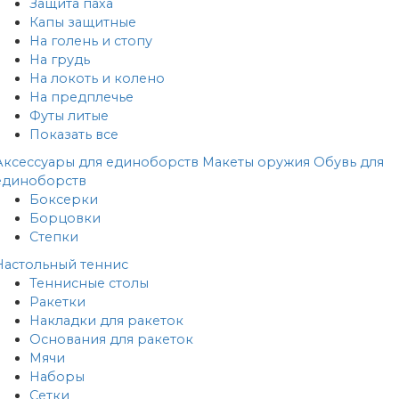
Защита паха
Капы защитные
На голень и стопу
На грудь
На локоть и колено
На предплечье
Футы литые
Показать все
Аксессуары для единоборств
Макеты оружия
Обувь для
единоборств
Боксерки
Борцовки
Степки
Настольный теннис
Теннисные столы
Ракетки
Накладки для ракеток
Основания для ракеток
Мячи
Наборы
Сетки