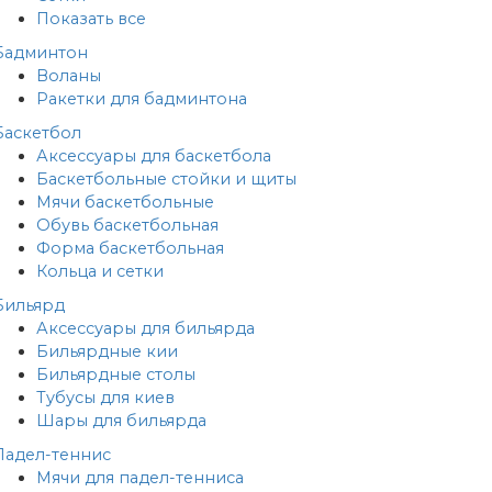
Показать все
Бадминтон
Воланы
Ракетки для бадминтона
Баскетбол
Аксессуары для баскетбола
Баскетбольные стойки и щиты
Мячи баскетбольные
Обувь баскетбольная
Форма баскетбольная
Кольца и сетки
Бильярд
Аксессуары для бильярда
Бильярдные кии
Бильярдные столы
Тубусы для киев
Шары для бильярда
Падел-теннис
Мячи для падел-тенниса