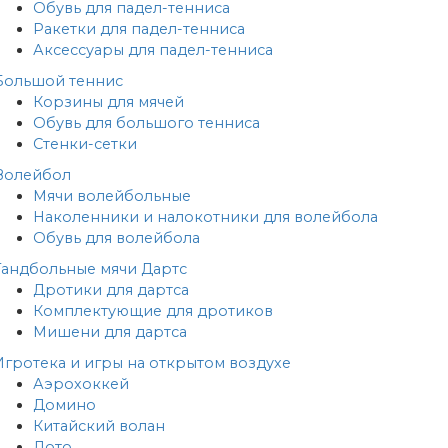
Обувь для падел-тенниса
Ракетки для падел-тенниса
Аксессуары для падел-тенниса
Большой теннис
Корзины для мячей
Обувь для большого тенниса
Стенки-сетки
Волейбол
Мячи волейбольные
Наколенники и налокотники для волейбола
Обувь для волейбола
Гандбольные мячи
Дартс
Дротики для дартса
Комплектующие для дротиков
Мишени для дартса
Игротека и игры на открытом воздухе
Аэрохоккей
Домино
Китайский волан
Лото