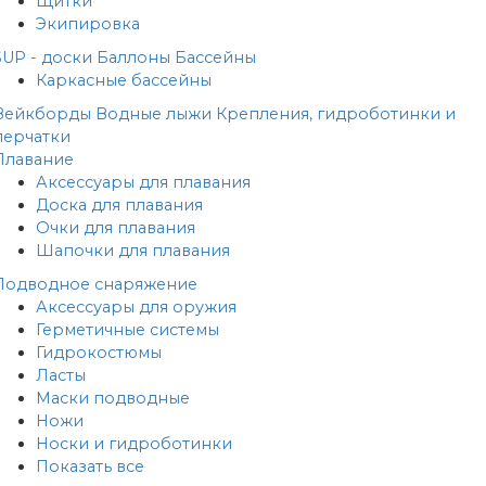
Щитки
Экипировка
SUP - доски
Баллоны
Бассейны
Каркасные бассейны
Вейкборды
Водные лыжи
Крепления, гидроботинки и
перчатки
Плавание
Аксессуары для плавания
Доска для плавания
Очки для плавания
Шапочки для плавания
Подводное снаряжение
Аксессуары для оружия
Герметичные системы
Гидрокостюмы
Ласты
Маски подводные
Ножи
Носки и гидроботинки
Показать все