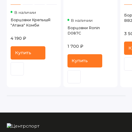
В наличии
Бор
Борцовки КрепышЯ
В наличии
BB2
"Атака" Комби
Борцовки Ronin
D087C
3 5
4 190 ₽
1 700 ₽
К
Купить
Купить