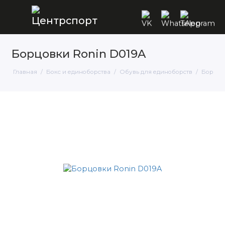
Борцовки Ronin D019A
Главная
Бокс и единоборства
Обувь для единоборств
Борцов