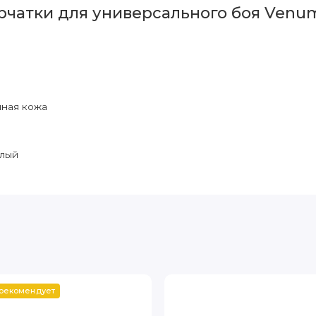
рчатки для универсального боя Venum
нная кожа
елый
 рекомендует