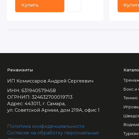
Купить
Купит
Реквизиты
Катало
Тренаж
ИП Комиссаров Андрей Сергеевич
Бокс и
ИНН: 631940579458
ОГРНИП: 324632700019713
Теннис
Адрес: 443011, г. Самара,
Игровы
ул. Советской Армии, дом 219А, офис 1
Шведск
Водные
Политика конфиденциальности
Согласие на обработку персональных
Туризм