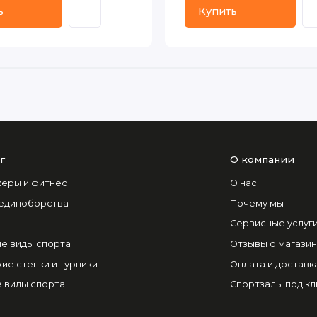
ь
Купить
г
О компании
ёры и фитнес
О нас
 единоборства
Почему мы
Сервисные услуг
е виды спорта
Отзывы о магази
ие стенки и турники
Оплата и доставк
 виды спорта
Спортзалы под к