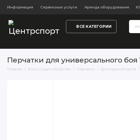
Информация
Сервисные услуги
Аренда оборудования
Ю
ВСЕ КАТЕГОРИИ
Тренажёры и фитнес
Обувь
Одежда
Настольный
Перчатки для универсального боя 
Главная
Бокс и единоборства
Перчатки
Для единоборств