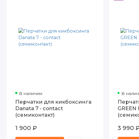
В наличии
В нали
Перчатки для кикбоксинга
Перчат
Danata 7 - contact
GREEN H
(семиконтакт)
(семико
белые
1 900 ₽
3 990 