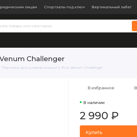
ридическим лицам
Спортзалы под ключ
Вертикальный забег
 теннис
Бокс и единоборства
Батуты
Водные виды с
Venum Challenger
Перчатки для универсального боя Venum Challenger
В избранное
В
В наличии
2 990 ₽
Купить