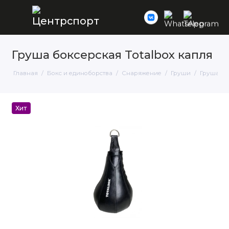
Груша боксерская Totalbox капля
Главная
Бокс и единоборства
Снаряжение
Груши
Груша бо
Хит