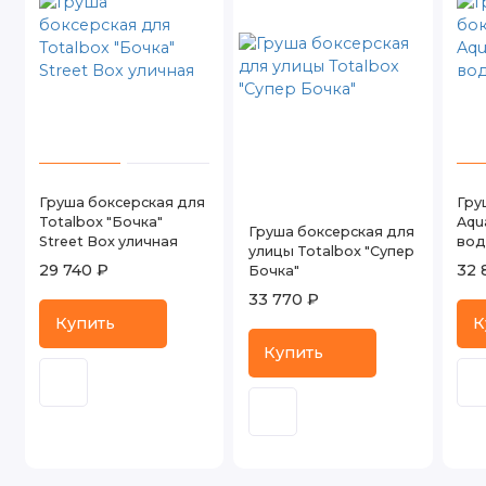
Груша боксерская для
Гру
Totalbox "Бочка"
Aqu
Груша боксерская для
Street Box уличная
вод
улицы Totalbox "Супер
29 740 ₽
32 
Бочка"
33 770 ₽
Купить
К
Купить