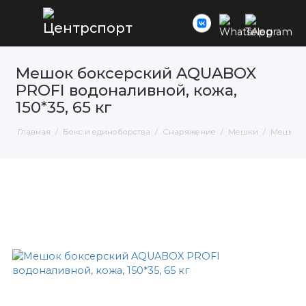
Мешок боксерский AQUABOX
PROFI водоналивной, кожа,
150*35, 65 кг
Главная
Бокс и единоборства
Снаряжение
Мешки
Мешок б