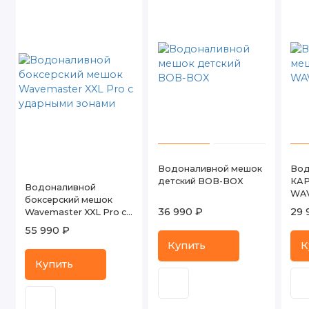
Водоналивной мешок
Вод
детский BOB-BOX
КА
Водоналивной
WA
боксерский мешок
36 990 ₽
29 
Wavemaster XXL Pro с
ударными зонами
55 990 ₽
Купить
К
Купить