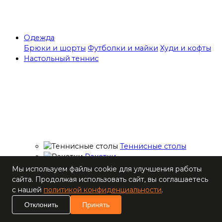
Одежда
Брюки и шорты
Футболки и майки
Худи и кофты
Настольный теннис
Теннисные столы
Ракетки
Накладки для
Мы используем файлы cookie для улучшения работы
ракеток
сайта. Продолжая использовать сайт, вы соглашаетесь
Основания для
с нашей
политикой конфиденциальности
.
ракеток
Отклонить
Принять
Мячи
Наборы