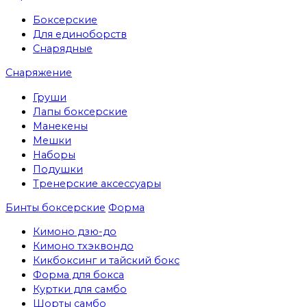
Боксерские
Для единоборств
Снарядные
Снаряжение
Груши
Лапы боксерские
Манекены
Мешки
Наборы
Подушки
Тренерские аксессуары
Бинты боксерские
Форма
Кимоно дзю-до
Кимоно тхэквондо
Кикбоксинг и тайский бокс
Форма для бокса
Куртки для самбо
Шорты самбо