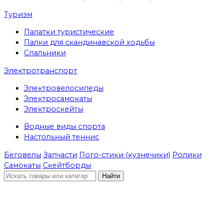
Туризм
Палатки туристические
Палки для скандинавской ходьбы
Спальники
Электротранспорт
Электровелосипеды
Электросамокаты
Электроскейты
Водные виды спорта
Настольный теннис
Беговелы
Запчасти
Пого-стики (кузнечики)
Ролики
Самокаты
Скейтборды
Найти