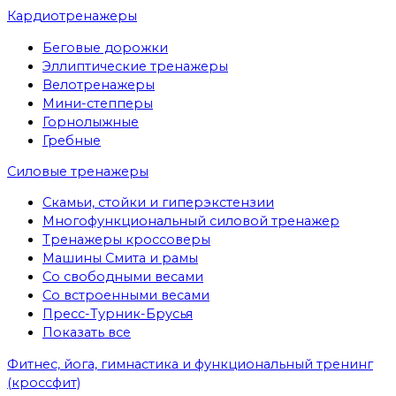
Кардиотренажеры
Беговые дорожки
Эллиптические тренажеры
Велотренажеры
Мини-степперы
Горнолыжные
Гребные
Cиловые тренажеры
Скамьи, стойки и гиперэкстензии
Многофункциональный силовой тренажер
Тренажеры кроссоверы
Машины Смита и рамы
Со свободными весами
Со встроенными весами
Пресс-Турник-Брусья
Показать все
Фитнес, йога, гимнастика и функциональный тренинг
(кроссфит)