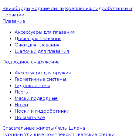
Вейкборды
Водные лыжи
Крепления, гидроботинки и
перчатки
Плавание
Аксессуары для плавания
Доска для плавания
Очки для плавания
Шапочки для плавания
Подводное снаряжение
Аксессуары для оружия
Герметичные системы
Гидрокостюмы
Ласты
Маски подводные
Ножи
Носки и гидроботинки
Показать все
Спасательные жилеты
Фалы
Шлема
Турники
Уличные комплексы
Шведские стенки