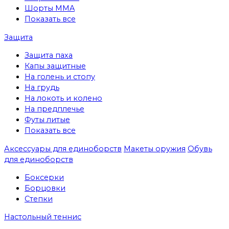
Шорты MMA
Показать все
Защита
Защита паха
Капы защитные
На голень и стопу
На грудь
На локоть и колено
На предплечье
Футы литые
Показать все
Аксессуары для единоборств
Макеты оружия
Обувь
для единоборств
Боксерки
Борцовки
Степки
Настольный теннис