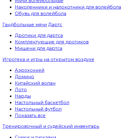
Мячи волейбольные
Наколенники и налокотники для волейбола
Обувь для волейбола
Гандбольные мячи
Дартс
Дротики для дартса
Комплектующие для дротиков
Мишени для дартса
Игротека и игры на открытом воздухе
Аэрохоккей
Домино
Китайский волан
Лото
Нарды
Настольный баскетбол
Настольный футбол
Показать все
Тренировочный и судейский инвентарь
Сумки и рюкзаки