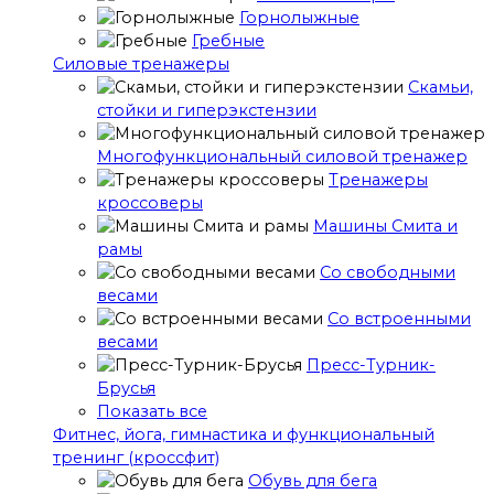
Горнолыжные
Гребные
Cиловые тренажеры
Скамьи,
стойки и гиперэкстензии
Многофункциональный силовой тренажер
Тренажеры
кроссоверы
Машины Смита и
рамы
Со свободными
весами
Со встроенными
весами
Пресс-Турник-
Брусья
Показать все
Фитнес, йога, гимнастика и функциональный
тренинг (кроссфит)
Обувь для бега