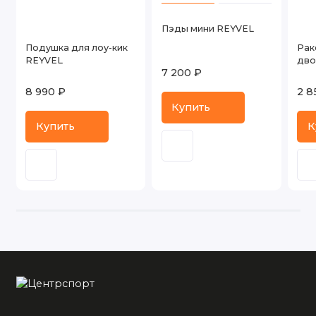
Пэды мини REYVEL
Подушка для лоу-кик
Рак
REYVEL
дво
7 200 ₽
8 990 ₽
2 8
Купить
Купить
К