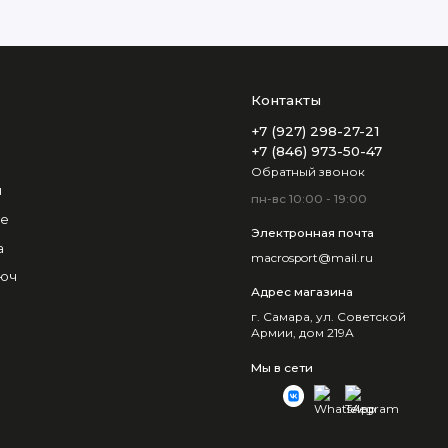
Контакты
+7 (927) 298-27-21
+7 (846) 973-50-47
Обратный звонок
и
пн-вс 10:00 - 19:00
не
Электронная почта
а
macrosport@mail.ru
люч
Адрес магазина
г. Самара, ул. Советской
Армии, дом 219А
Мы в сети