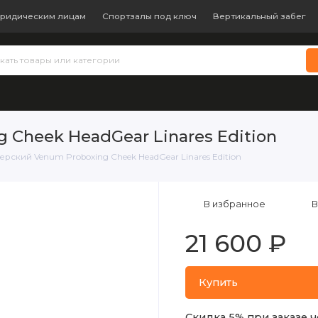
ридическим лицам
Спортзалы под ключ
Вертикальный забег
 теннис
Бокс и единоборства
Батуты
Водные виды с
Cheek HeadGear Linares Edition
ский Venum Proboxing Cheek HeadGear Linares Edition
В избранное
В
21 600 ₽
Купить
Скидка 5% при заказе ч