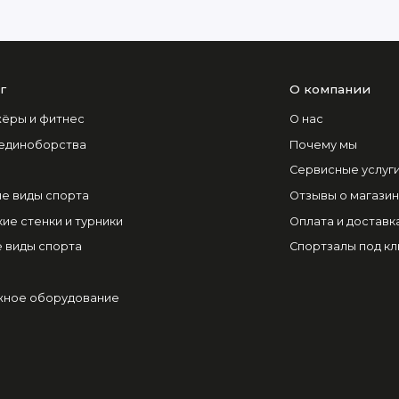
г
О компании
ёры и фитнес
О нас
 единоборства
Почему мы
Сервисные услуг
е виды спорта
Отзывы о магази
ие стенки и турники
Оплата и доставк
 виды спорта
Спортзалы под к
ное оборудование