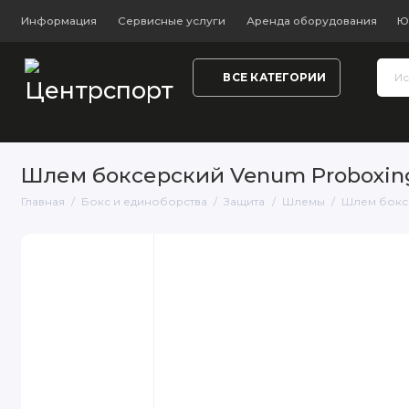
Информация
Сервисные услуги
Аренда оборудования
Ю
ВСЕ КАТЕГОРИИ
Тренажёры и фитнес
Обувь
Одежда
Настольный
Шлем боксерский Venum Proboxing 
Главная
Бокс и единоборства
Защита
Шлемы
Шлем боксер