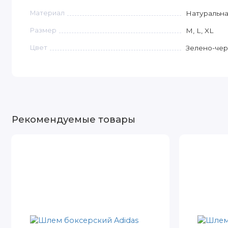
Материал
Натуральна
Размер
M, L, XL
Цвет
Зелено-чер
Рекомендуемые товары