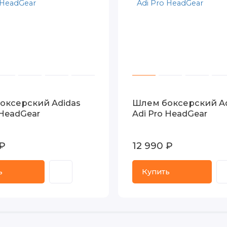
оксерский Adidas
Шлем боксерский Ad
 HeadGear
Adi Pro HeadGear
 ₽
12 990 ₽
ь
Купить