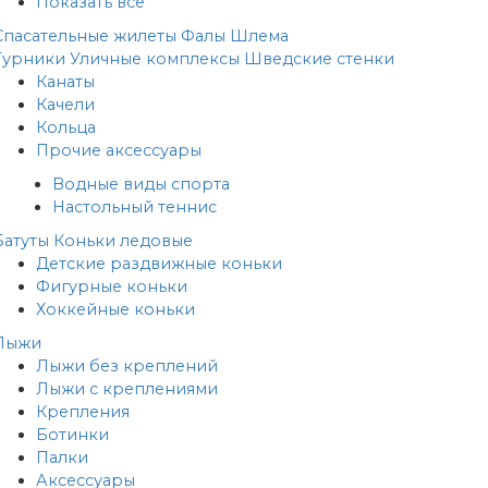
Показать все
Спасательные жилеты
Фалы
Шлема
Турники
Уличные комплексы
Шведские стенки
Канаты
Качели
Кольца
Прочие аксессуары
Водные виды спорта
Настольный теннис
Батуты
Коньки ледовые
Детские раздвижные коньки
Фигурные коньки
Хоккейные коньки
Лыжи
Лыжи без креплений
Лыжи с креплениями
Крепления
Ботинки
Палки
Аксессуары