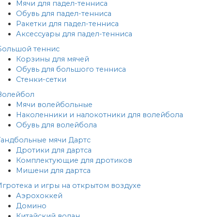
Мячи для падел-тенниса
Обувь для падел-тенниса
Ракетки для падел-тенниса
Аксессуары для падел-тенниса
Большой теннис
Корзины для мячей
Обувь для большого тенниса
Стенки-сетки
Волейбол
Мячи волейбольные
Наколенники и налокотники для волейбола
Обувь для волейбола
Гандбольные мячи
Дартс
Дротики для дартса
Комплектующие для дротиков
Мишени для дартса
Игротека и игры на открытом воздухе
Аэрохоккей
Домино
Китайский волан