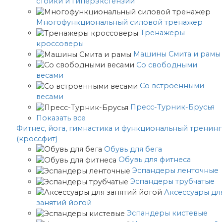
стойки и гиперэкстензии
Многофункциональный силовой тренажер
Тренажеры
кроссоверы
Машины Смита и рамы
Со свободными
весами
Со встроенными
весами
Пресс-Турник-Брусья
Показать все
Фитнес, йога, гимнастика и функциональный тренинг
(кроссфит)
Обувь для бега
Обувь для фитнеса
Эспандеры ленточные
Эспандеры трубчатые
Аксессуары дл
занятий йогой
Эспандеры кистевые