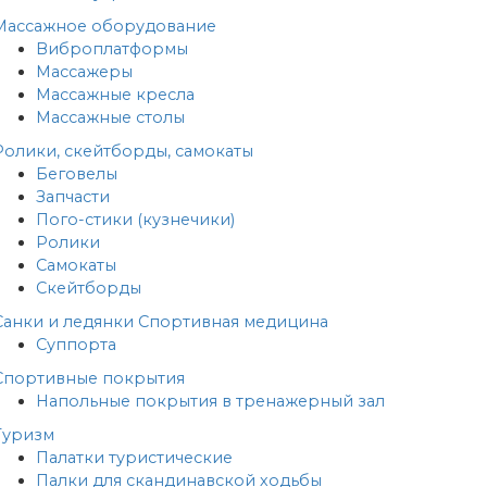
Массажное оборудование
Виброплатформы
Массажеры
Массажные кресла
Массажные столы
Ролики, скейтборды, самокаты
Беговелы
Запчасти
Пого-стики (кузнечики)
Ролики
Самокаты
Скейтборды
Санки и ледянки
Спортивная медицина
Суппорта
Спортивные покрытия
Напольные покрытия в тренажерный зал
Туризм
Палатки туристические
Палки для скандинавской ходьбы