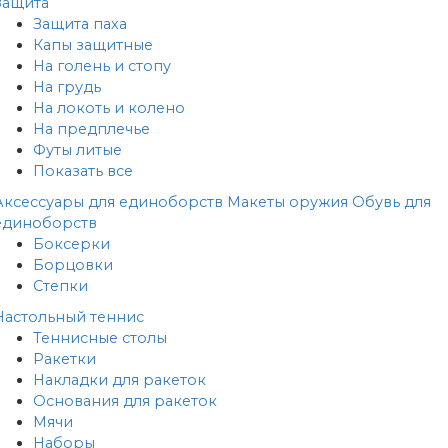
Защита
Защита паха
Капы защитные
На голень и стопу
На грудь
На локоть и колено
На предплечье
Футы литые
Показать все
Аксессуары для единоборств
Макеты оружия
Обувь для
единоборств
Боксерки
Борцовки
Степки
Настольный теннис
Теннисные столы
Ракетки
Накладки для ракеток
Основания для ракеток
Мячи
Наборы