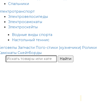
Спальники
Электротранспорт
Электровелосипеды
Электросамокаты
Электроскейты
Водные виды спорта
Настольный теннис
Беговелы
Запчасти
Пого-стики (кузнечики)
Ролики
Самокаты
Скейтборды
Найти