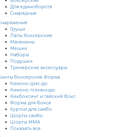
Боксерские
Для единоборств
Снарядные
Снаряжение
Груши
Лапы боксерские
Манекены
Мешки
Наборы
Подушки
Тренерские аксессуары
Бинты боксерские
Форма
Кимоно дзю-до
Кимоно тхэквондо
Кикбоксинг и тайский бокс
Форма для бокса
Куртки для самбо
Шорты самбо
Шорты MMA
Показать все