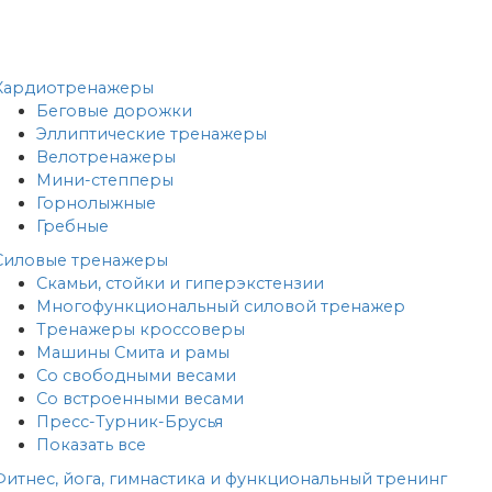
Кардиотренажеры
Беговые дорожки
Эллиптические тренажеры
Велотренажеры
Мини-степперы
Горнолыжные
Гребные
Cиловые тренажеры
Скамьи, стойки и гиперэкстензии
Многофункциональный силовой тренажер
Тренажеры кроссоверы
Машины Смита и рамы
Со свободными весами
Со встроенными весами
Пресс-Турник-Брусья
Показать все
Фитнес, йога, гимнастика и функциональный тренинг