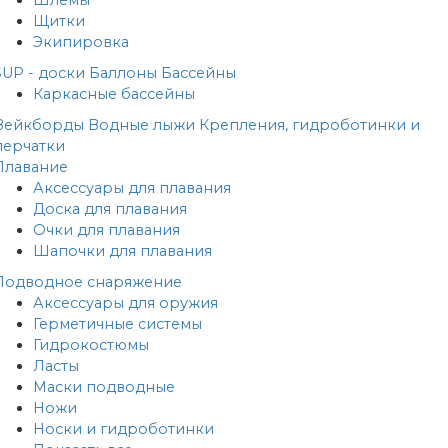
Шлемы
Щитки
Экипировка
SUP - доски
Баллоны
Бассейны
Каркасные бассейны
Вейкборды
Водные лыжи
Крепления, гидроботинки и
перчатки
Плавание
Аксессуары для плавания
Доска для плавания
Очки для плавания
Шапочки для плавания
Подводное снаряжение
Аксессуары для оружия
Герметичные системы
Гидрокостюмы
Ласты
Маски подводные
Ножи
Носки и гидроботинки