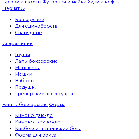
Брюки и шорты
Футболки и майки
Худи и кофты
Перчатки
Боксерские
Для единоборств
Снарядные
Снаряжение
Груши
Лапы боксерские
Манекены
Мешки
Наборы
Подушки
Тренерские аксессуары
Бинты боксерские
Форма
Кимоно дзю-до
Кимоно тхэквондо
Кикбоксинг и тайский бокс
Форма для бокса