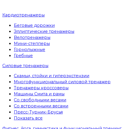
Кардиотренажеры
Беговые дорожки
Эллиптические тренажеры
Велотренажеры
Мини-степперы
Горнолыжные
Гребные
Cиловые тренажеры
Скамьи, стойки и гиперэкстензии
Многофункциональный силовой тренажер
Тренажеры кроссоверы
Машины Смита и рамы
Со свободными весами
Со встроенными весами
Пресс-Турник-Брусья
Показать все
Фитнес, йога, гимнастика и функциональный тренинг