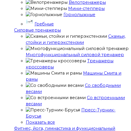
Велотренажеры
Мини-степперы
Горнолыжные
Гребные
Cиловые тренажеры
Скамьи,
стойки и гиперэкстензии
Многофункциональный силовой тренажер
Тренажеры
кроссоверы
Машины Смита и
рамы
Со свободными
весами
Со встроенными
весами
Пресс-Турник-
Брусья
Показать все
Фитнес, йога, гимнастика и функциональный