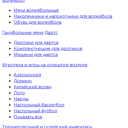
Волейбол
Мячи волейбольные
Наколенники и налокотники для волейбола
Обувь для волейбола
Гандбольные мячи
Дартс
Дротики для дартса
Комплектующие для дротиков
Мишени для дартса
Игротека и игры на открытом воздухе
Аэрохоккей
Домино
Китайский волан
Лото
Нарды
Настольный баскетбол
Настольный футбол
Показать все
Тренировочный и судейский инвентарь