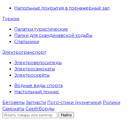
Напольные покрытия в тренажерный зал
Туризм
Палатки туристические
Палки для скандинавской ходьбы
Спальники
Электротранспорт
Электровелосипеды
Электросамокаты
Электроскейты
Водные виды спорта
Настольный теннис
Беговелы
Запчасти
Пого-стики (кузнечики)
Ролики
Самокаты
Скейтборды
Найти