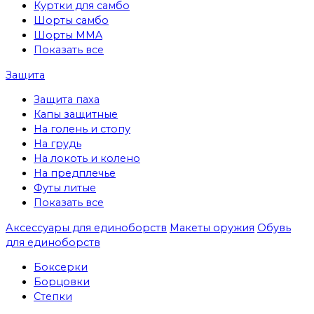
Куртки для самбо
Шорты самбо
Шорты MMA
Показать все
Защита
Защита паха
Капы защитные
На голень и стопу
На грудь
На локоть и колено
На предплечье
Футы литые
Показать все
Аксессуары для единоборств
Макеты оружия
Обувь
для единоборств
Боксерки
Борцовки
Степки