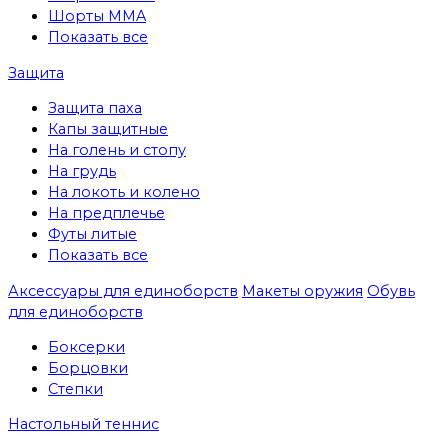
Шорты MMA
Показать все
Защита
Защита паха
Капы защитные
На голень и стопу
На грудь
На локоть и колено
На предплечье
Футы литые
Показать все
Аксессуары для единоборств
Макеты оружия
Обувь
для единоборств
Боксерки
Борцовки
Степки
Настольный теннис