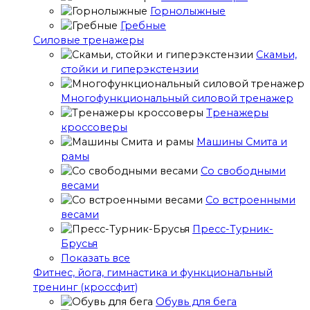
Горнолыжные
Гребные
Cиловые тренажеры
Скамьи,
стойки и гиперэкстензии
Многофункциональный силовой тренажер
Тренажеры
кроссоверы
Машины Смита и
рамы
Со свободными
весами
Со встроенными
весами
Пресс-Турник-
Брусья
Показать все
Фитнес, йога, гимнастика и функциональный
тренинг (кроссфит)
Обувь для бега