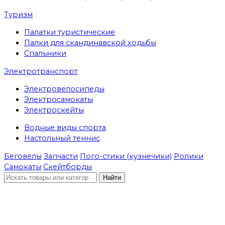
Туризм
Палатки туристические
Палки для скандинавской ходьбы
Спальники
Электротранспорт
Электровелосипеды
Электросамокаты
Электроскейты
Водные виды спорта
Настольный теннис
Беговелы
Запчасти
Пого-стики (кузнечики)
Ролики
Самокаты
Скейтборды
Найти