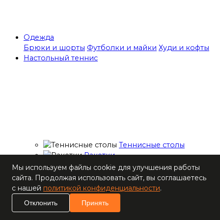
Одежда
Брюки и шорты
Футболки и майки
Худи и кофты
Настольный теннис
Теннисные столы
Ракетки
Накладки для
Мы используем файлы cookie для улучшения работы
ракеток
сайта. Продолжая использовать сайт, вы соглашаетесь
Основания для
с нашей
политикой конфиденциальности
.
ракеток
Отклонить
Принять
Мячи
Наборы