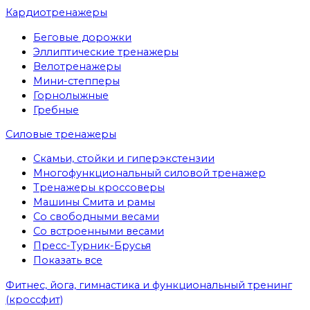
Кардиотренажеры
Беговые дорожки
Эллиптические тренажеры
Велотренажеры
Мини-степперы
Горнолыжные
Гребные
Cиловые тренажеры
Скамьи, стойки и гиперэкстензии
Многофункциональный силовой тренажер
Тренажеры кроссоверы
Машины Смита и рамы
Со свободными весами
Со встроенными весами
Пресс-Турник-Брусья
Показать все
Фитнес, йога, гимнастика и функциональный тренинг
(кроссфит)