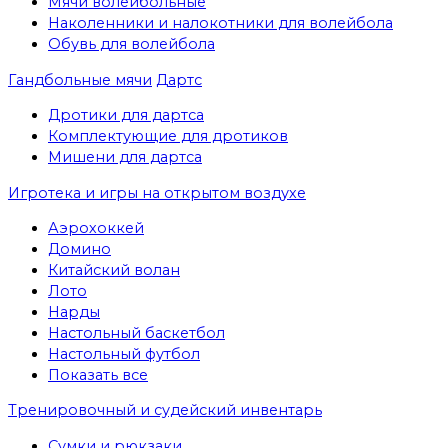
Мячи волейбольные
Наколенники и налокотники для волейбола
Обувь для волейбола
Гандбольные мячи
Дартс
Дротики для дартса
Комплектующие для дротиков
Мишени для дартса
Игротека и игры на открытом воздухе
Аэрохоккей
Домино
Китайский волан
Лото
Нарды
Настольный баскетбол
Настольный футбол
Показать все
Тренировочный и судейский инвентарь
Сумки и рюкзаки