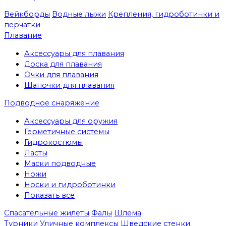
Вейкборды
Водные лыжи
Крепления, гидроботинки и
перчатки
Плавание
Аксессуары для плавания
Доска для плавания
Очки для плавания
Шапочки для плавания
Подводное снаряжение
Аксессуары для оружия
Герметичные системы
Гидрокостюмы
Ласты
Маски подводные
Ножи
Носки и гидроботинки
Показать все
Спасательные жилеты
Фалы
Шлема
Турники
Уличные комплексы
Шведские стенки