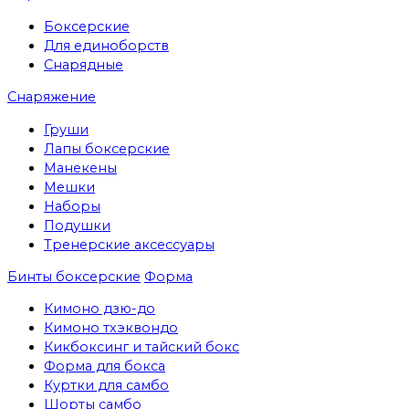
Боксерские
Для единоборств
Снарядные
Снаряжение
Груши
Лапы боксерские
Манекены
Мешки
Наборы
Подушки
Тренерские аксессуары
Бинты боксерские
Форма
Кимоно дзю-до
Кимоно тхэквондо
Кикбоксинг и тайский бокс
Форма для бокса
Куртки для самбо
Шорты самбо