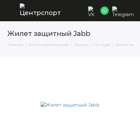
Жилет защитный Jabb
Главная
Бокс и единоборства
Защита
На грудь
Жилет защи