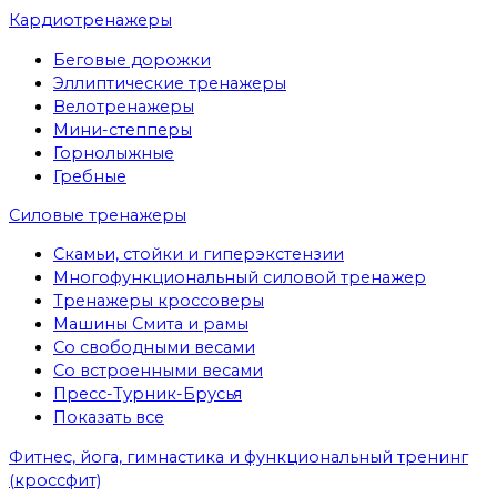
Кардиотренажеры
Беговые дорожки
Эллиптические тренажеры
Велотренажеры
Мини-степперы
Горнолыжные
Гребные
Cиловые тренажеры
Скамьи, стойки и гиперэкстензии
Многофункциональный силовой тренажер
Тренажеры кроссоверы
Машины Смита и рамы
Со свободными весами
Со встроенными весами
Пресс-Турник-Брусья
Показать все
Фитнес, йога, гимнастика и функциональный тренинг
(кроссфит)