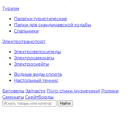
Туризм
Палатки туристические
Палки для скандинавской ходьбы
Спальники
Электротранспорт
Электровелосипеды
Электросамокаты
Электроскейты
Водные виды спорта
Настольный теннис
Беговелы
Запчасти
Пого-стики (кузнечики)
Ролики
Самокаты
Скейтборды
Найти