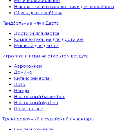
Мячи волейбольные
Наколенники и налокотники для волейбола
Обувь для волейбола
Гандбольные мячи
Дартс
Дротики для дартса
Комплектующие для дротиков
Мишени для дартса
Игротека и игры на открытом воздухе
Аэрохоккей
Домино
Китайский волан
Лото
Нарды
Настольный баскетбол
Настольный футбол
Показать все
Тренировочный и судейский инвентарь
Сумки и рюкзаки