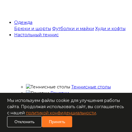
Одежда
Брюки и шорты
Футболки и майки
Худи и кофты
Настольный теннис
Теннисные столы
Ракетки
Накладки для
Мы используем файлы cookie для улучшения работы
ракеток
сайта. Продолжая использовать сайт, вы соглашаетесь
Основания для
с нашей
политикой конфиденциальности
.
ракеток
Отклонить
Принять
Мячи
Наборы