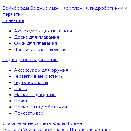
Вейкборды
Водные лыжи
Крепления, гидроботинки и
перчатки
Плавание
Аксессуары для плавания
Доска для плавания
Очки для плавания
Шапочки для плавания
Подводное снаряжение
Аксессуары для оружия
Герметичные системы
Гидрокостюмы
Ласты
Маски подводные
Ножи
Носки и гидроботинки
Показать все
Спасательные жилеты
Фалы
Шлема
Турники
Уличные комплексы
Шведские стенки