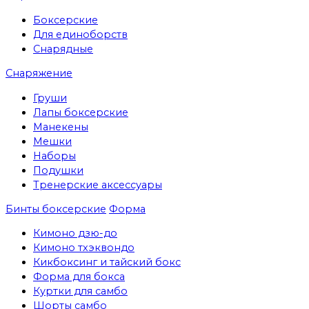
Боксерские
Для единоборств
Снарядные
Снаряжение
Груши
Лапы боксерские
Манекены
Мешки
Наборы
Подушки
Тренерские аксессуары
Бинты боксерские
Форма
Кимоно дзю-до
Кимоно тхэквондо
Кикбоксинг и тайский бокс
Форма для бокса
Куртки для самбо
Шорты самбо