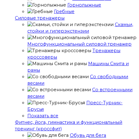
Горнолыжные
Гребные
Cиловые тренажеры
Скамьи,
стойки и гиперэкстензии
Многофункциональный силовой тренажер
Тренажеры
кроссоверы
Машины Смита и
рамы
Со свободными
весами
Со встроенными
весами
Пресс-Турник-
Брусья
Показать все
Фитнес, йога, гимнастика и функциональный
тренинг (кроссфит)
Обувь для бега