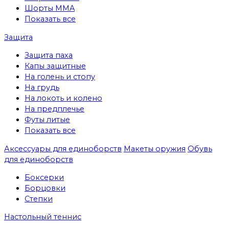
Шорты MMA
Показать все
Защита
Защита паха
Капы защитные
На голень и стопу
На грудь
На локоть и колено
На предплечье
Футы литые
Показать все
Аксессуары для единоборств
Макеты оружия
Обувь
для единоборств
Боксерки
Борцовки
Степки
Настольный теннис