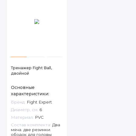
Тренажер Fight Ball,
двойной
Основные
характеристики:
Бренд:
Fight Expert
Диаметр, см:
6
Материал:
PVC
Состав комплекта:
Два
мяча. две резинки.
ободок для головы