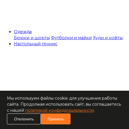
Одежда
Брюки и шорты
Футболки и майки
Худи и кофты
Настольный теннис
Теннисные столы
Мы используем файлы cookie для улучшения работы
Ракетки
сайта. Продолжая использовать сайт, вы соглашаетесь
Накладки для
с нашей
политикой конфиденциальности
.
ракеток
Основания для
Отклонить
Принять
ракеток