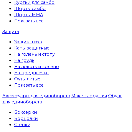
Куртки для самбо
Шорты самбо
Шорты MMA
Показать все
Защита
Защита паха
Капы защитные
На голень и стопу
На грудь
На локоть и колено
На предплечье
Футы литые
Показать все
Аксессуары для единоборств
Макеты оружия
Обувь
для единоборств
Боксерки
Борцовки
Степки