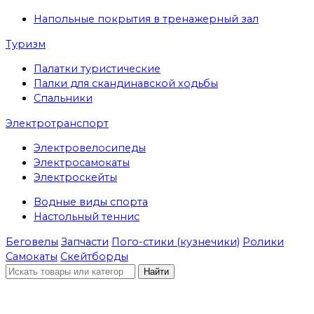
Напольные покрытия в тренажерный зал
Туризм
Палатки туристические
Палки для скандинавской ходьбы
Спальники
Электротранспорт
Электровелосипеды
Электросамокаты
Электроскейты
Водные виды спорта
Настольный теннис
Беговелы
Запчасти
Пого-стики (кузнечики)
Ролики
Самокаты
Скейтборды
Найти