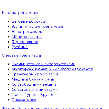
Кардиотренажеры
Беговые дорожки
Эллиптические тренажеры
Велотренажеры
Мини-степперы
Горнолыжные
Гребные
Cиловые тренажеры
Скамьи, стойки и гиперэкстензии
Многофункциональный силовой тренажер
Тренажеры кроссоверы
Машины Смита и рамы
Со свободными весами
Со встроенными весами
Пресс-Турник-Брусья
Показать все
Фитнес, йога, гимнастика и функциональный тренинг