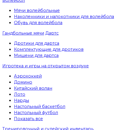
Волейбол
Мячи волейбольные
Наколенники и налокотники для волейбола
Обувь для волейбола
Гандбольные мячи
Дартс
Дротики для дартса
Комплектующие для дротиков
Мишени для дартса
Игротека и игры на открытом воздухе
Аэрохоккей
Домино
Китайский волан
Лото
Нарды
Настольный баскетбол
Настольный футбол
Показать все
Тренировочный и судейский инвентарь