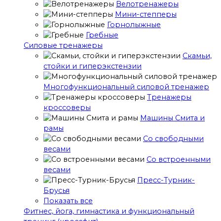
Велотренажеры
Мини-степперы
Горнолыжные
Гребные
Cиловые тренажеры
Скамьи,
стойки и гиперэкстензии
Многофункциональный силовой тренажер
Тренажеры
кроссоверы
Машины Смита и
рамы
Со свободными
весами
Со встроенными
весами
Пресс-Турник-
Брусья
Показать все
Фитнес, йога, гимнастика и функциональный