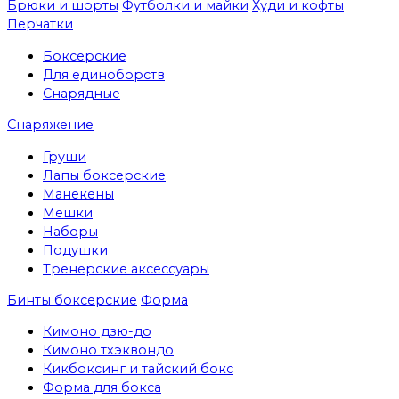
Брюки и шорты
Футболки и майки
Худи и кофты
Перчатки
Боксерские
Для единоборств
Снарядные
Снаряжение
Груши
Лапы боксерские
Манекены
Мешки
Наборы
Подушки
Тренерские аксессуары
Бинты боксерские
Форма
Кимоно дзю-до
Кимоно тхэквондо
Кикбоксинг и тайский бокс
Форма для бокса