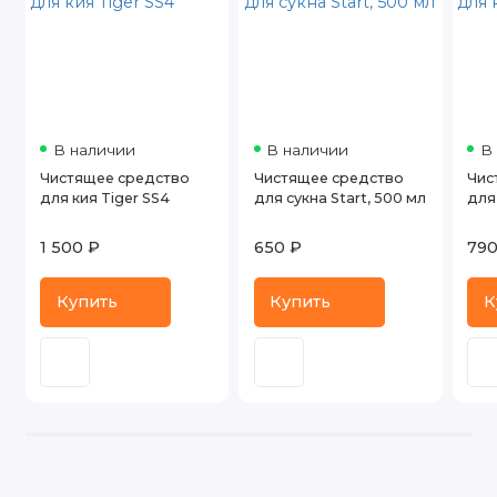
В наличии
В наличии
В
Чистящее средство
Чистящее средство
Чис
для кия Tiger SS4
для сукна Start, 500 мл
для 
1 500 ₽
650 ₽
790
Купить
Купить
К