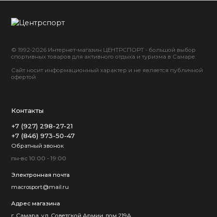
© 1992-2026 Интернет-магазин ЦЕНТРСПОРТ - большой выбор
спортивных товаров для активного отдыха и туризма в Самаре.
Сайт носит информационный характер и не является публичной
офертой
Контакты
+7 (927) 298-27-21
+7 (846) 973-50-47
Обратный звонок
пн-вс 10:00 - 19:00
Электронная почта
macrosport@mail.ru
Адрес магазина
г. Самара, ул. Советской Армии, дом 219А