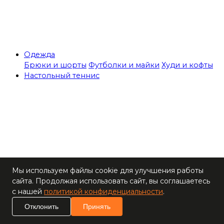
Одежда
Брюки и шорты
Футболки и майки
Худи и кофты
Настольный теннис
Теннисные столы
Мы используем файлы cookie для улучшения работы
Ракетки
сайта. Продолжая использовать сайт, вы соглашаетесь
Накладки для
с нашей
политикой конфиденциальности
.
ракеток
Основания для
Отклонить
Принять
ракеток