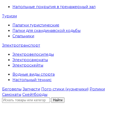
Напольные покрытия в тренажерный зал
Туризм
Палатки туристические
Палки для скандинавской ходьбы
Спальники
Электротранспорт
Электровелосипеды
Электросамокаты
Электроскейты
Водные виды спорта
Настольный теннис
Беговелы
Запчасти
Пого-стики (кузнечики)
Ролики
Самокаты
Скейтборды
Найти