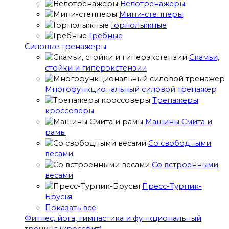
Велотренажеры
Мини-степперы
Горнолыжные
Гребные
Cиловые тренажеры
Скамьи,
стойки и гиперэкстензии
Многофункциональный силовой тренажер
Тренажеры
кроссоверы
Машины Смита и
рамы
Со свободными
весами
Со встроенными
весами
Пресс-Турник-
Брусья
Показать все
Фитнес, йога, гимнастика и функциональный