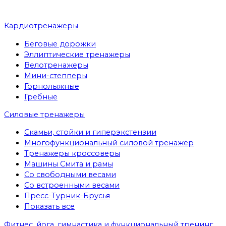
Кардиотренажеры
Беговые дорожки
Эллиптические тренажеры
Велотренажеры
Мини-степперы
Горнолыжные
Гребные
Cиловые тренажеры
Скамьи, стойки и гиперэкстензии
Многофункциональный силовой тренажер
Тренажеры кроссоверы
Машины Смита и рамы
Со свободными весами
Со встроенными весами
Пресс-Турник-Брусья
Показать все
Фитнес, йога, гимнастика и функциональный тренинг