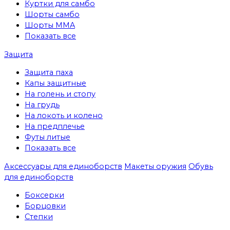
Куртки для самбо
Шорты самбо
Шорты MMA
Показать все
Защита
Защита паха
Капы защитные
На голень и стопу
На грудь
На локоть и колено
На предплечье
Футы литые
Показать все
Аксессуары для единоборств
Макеты оружия
Обувь
для единоборств
Боксерки
Борцовки
Степки