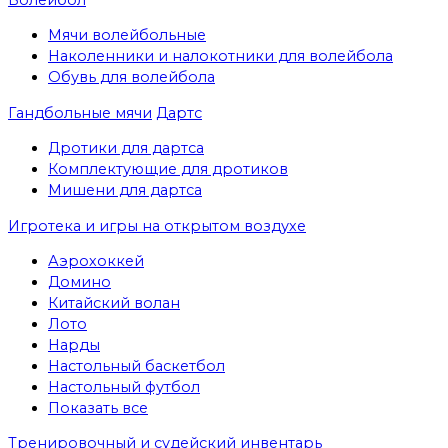
Мячи волейбольные
Наколенники и налокотники для волейбола
Обувь для волейбола
Гандбольные мячи
Дартс
Дротики для дартса
Комплектующие для дротиков
Мишени для дартса
Игротека и игры на открытом воздухе
Аэрохоккей
Домино
Китайский волан
Лото
Нарды
Настольный баскетбол
Настольный футбол
Показать все
Тренировочный и судейский инвентарь