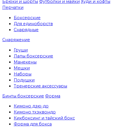
Брюки и шорты
Футболки и майки
Худи и кофты
Перчатки
Боксерские
Для единоборств
Снарядные
Снаряжение
Груши
Лапы боксерские
Манекены
Мешки
Наборы
Подушки
Тренерские аксессуары
Бинты боксерские
Форма
Кимоно дзю-до
Кимоно тхэквондо
Кикбоксинг и тайский бокс
Форма для бокса