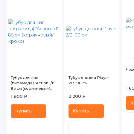
Чех
Тубус для кия
Тубус для кия Player
(пирамида) "Action 1/1"
2/3, 90 см
1 6
85 см (коричневый/
кроко)
1 800 ₽
2 200 ₽
К
Купить
Купить