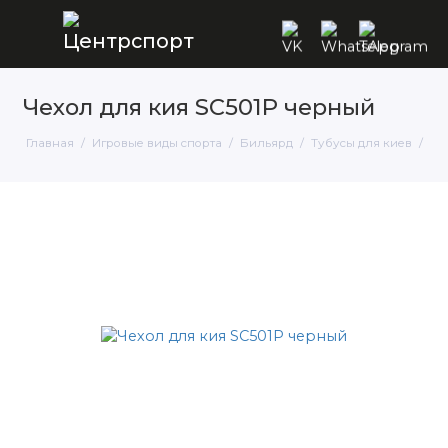
Чехол для кия SC501P черный
Главная
Игровые виды спорта
Бильярд
Тубусы для киев
Че