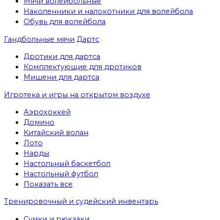
Мячи волейбольные
Наколенники и налокотники для волейбола
Обувь для волейбола
Гандбольные мячи
Дартс
Дротики для дартса
Комплектующие для дротиков
Мишени для дартса
Игротека и игры на открытом воздухе
Аэрохоккей
Домино
Китайский волан
Лото
Нарды
Настольный баскетбол
Настольный футбол
Показать все
Тренировочный и судейский инвентарь
Сумки и рюкзаки