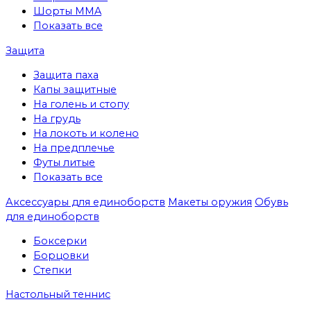
Шорты MMA
Показать все
Защита
Защита паха
Капы защитные
На голень и стопу
На грудь
На локоть и колено
На предплечье
Футы литые
Показать все
Аксессуары для единоборств
Макеты оружия
Обувь
для единоборств
Боксерки
Борцовки
Степки
Настольный теннис