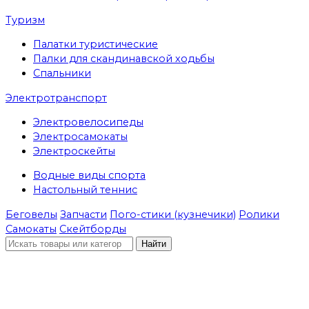
Туризм
Палатки туристические
Палки для скандинавской ходьбы
Спальники
Электротранспорт
Электровелосипеды
Электросамокаты
Электроскейты
Водные виды спорта
Настольный теннис
Беговелы
Запчасти
Пого-стики (кузнечики)
Ролики
Самокаты
Скейтборды
Найти