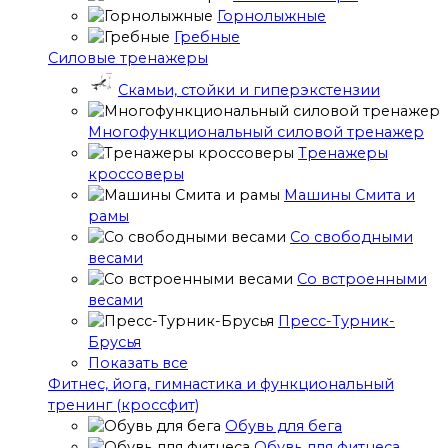
Горнолыжные
Гребные
Cиловые тренажеры
Скамьи, стойки и гиперэкстензии
Многофункциональный силовой тренажер
Тренажеры
кроссоверы
Машины Смита и
рамы
Со свободными
весами
Со встроенными
весами
Пресс-Турник-
Брусья
Показать все
Фитнес, йога, гимнастика и функциональный
тренинг (кроссфит)
Обувь для бега
Обувь для фитнеса