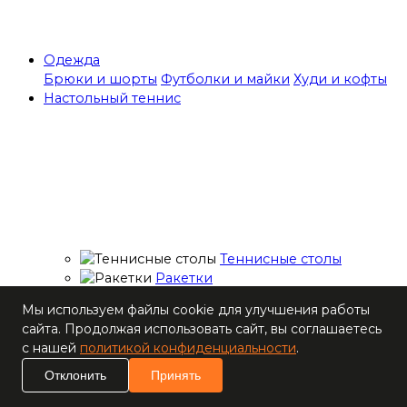
Одежда
Брюки и шорты
Футболки и майки
Худи и кофты
Настольный теннис
Теннисные столы
Ракетки
Накладки для
Мы используем файлы cookie для улучшения работы
ракеток
сайта. Продолжая использовать сайт, вы соглашаетесь
Основания для
с нашей
политикой конфиденциальности
.
ракеток
Мячи
Отклонить
Принять
Наборы