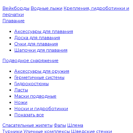
Вейкборды
Водные лыжи
Крепления, гидроботинки и
перчатки
Плавание
Аксессуары для плавания
Доска для плавания
Очки для плавания
Шапочки для плавания
Подводное снаряжение
Аксессуары для оружия
Герметичные системы
Гидрокостюмы
Ласты
Маски подводные
Ножи
Носки и гидроботинки
Показать все
Спасательные жилеты
Фалы
Шлема
Турники
Уличные комплексы
Шведские стенки