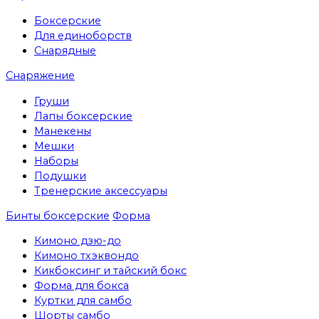
Боксерские
Для единоборств
Снарядные
Снаряжение
Груши
Лапы боксерские
Манекены
Мешки
Наборы
Подушки
Тренерские аксессуары
Бинты боксерские
Форма
Кимоно дзю-до
Кимоно тхэквондо
Кикбоксинг и тайский бокс
Форма для бокса
Куртки для самбо
Шорты самбо