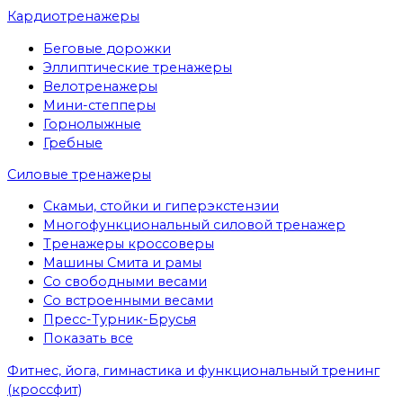
Кардиотренажеры
Беговые дорожки
Эллиптические тренажеры
Велотренажеры
Мини-степперы
Горнолыжные
Гребные
Cиловые тренажеры
Скамьи, стойки и гиперэкстензии
Многофункциональный силовой тренажер
Тренажеры кроссоверы
Машины Смита и рамы
Со свободными весами
Со встроенными весами
Пресс-Турник-Брусья
Показать все
Фитнес, йога, гимнастика и функциональный тренинг
(кроссфит)