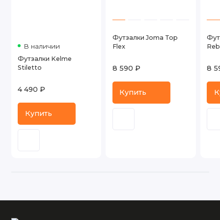
Футзалки Joma Top
Фут
В наличии
Flex
Reb
Футзалки Kelme
Stiletto
8 590 ₽
8 5
4 490 ₽
Купить
К
Купить