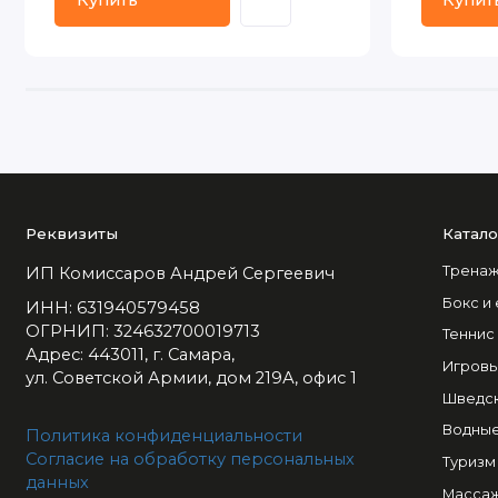
Купить
Купит
Реквизиты
Катало
Тренаж
ИП Комиссаров Андрей Сергеевич
Бокс и
ИНН: 631940579458
ОГРНИП: 324632700019713
Теннис
Адрес: 443011, г. Самара,
Игровы
ул. Советской Армии, дом 219А, офис 1
Шведск
Водные
Политика конфиденциальности
Согласие на обработку персональных
Туризм
данных
Массаж