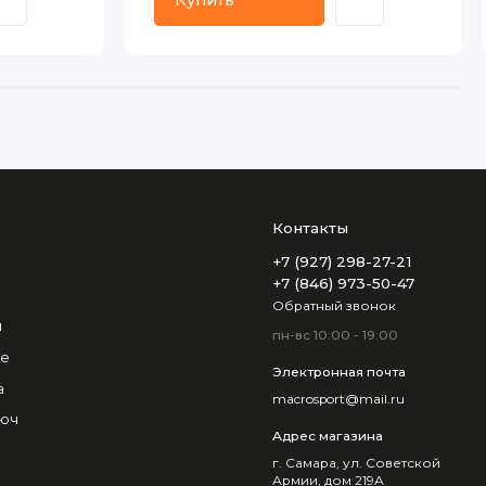
Купить
Контакты
+7 (927) 298-27-21
+7 (846) 973-50-47
Обратный звонок
и
пн-вс 10:00 - 19:00
не
Электронная почта
а
macrosport@mail.ru
люч
Адрес магазина
г. Самара, ул. Советской
Армии, дом 219А