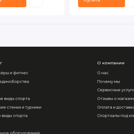
ь
Купить
г
О компании
ёры и фитнес
О нас
 единоборства
Почему мы
Сервисные услуг
е виды спорта
Отзывы о магази
ие стенки и турники
Оплата и доставк
 виды спорта
Спортзалы под к
ное оборудование