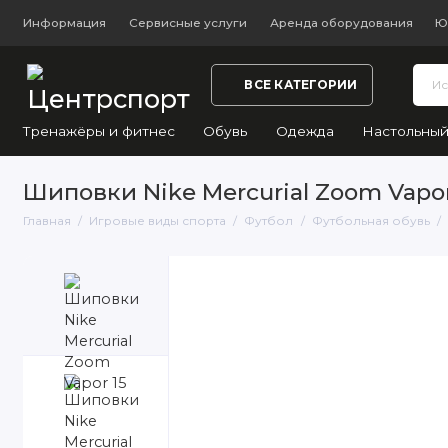
Информация
Сервисные услуги
Аренда оборудования
Ю
ВСЕ КАТЕГОРИИ
Тренажёры и фитнес
Обувь
Одежда
Настольный
Шиповки Nike Mercurial Zoom Vapor
Главная
Игровые виды спорта
Футбол
Футбольная обувь