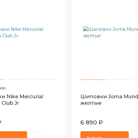
чии
 Nike Mercurial
Шиповки Joma Mundi
 Club Jr
желтые
₽
6 890 ₽