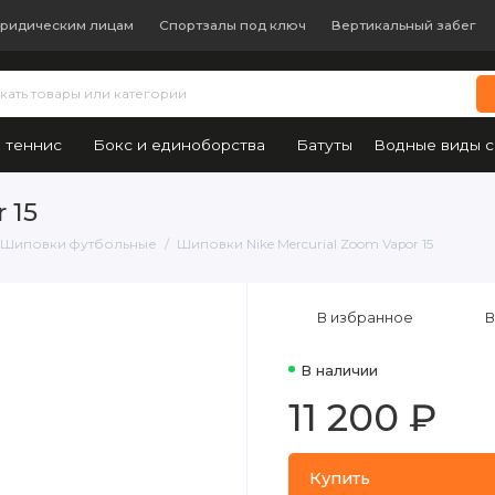
ридическим лицам
Спортзалы под ключ
Вертикальный забег
 теннис
Бокс и единоборства
Батуты
Водные виды с
 15
Шиповки футбольные
Шиповки Nike Mercurial Zoom Vapor 15
В избранное
В
В наличии
11 200 ₽
Купить