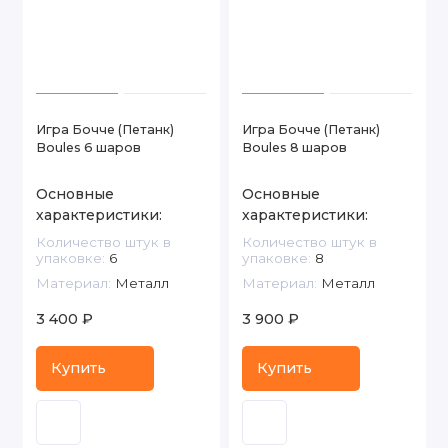
Игротека и игры на открытом воздухе
Тренировочный и судейский инвентарь
Футбол
Игра Бочче (Петанк)
Игра Бочче (Петанк)
Boules 6 шаров
Boules 8 шаров
Хоккей
Основные
Основные
характеристики:
характеристики:
Количество штук в
Количество штук в
упаковке:
6
упаковке:
8
Материал:
Металл
Материал:
Металл
3 400 ₽
3 900 ₽
Купить
Купить