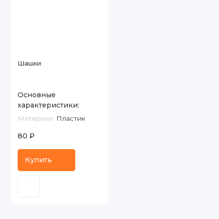
Игротека и игры на открытом воздухе
Тренировочный и судейский инвентарь
Футбол
Шашки
Хоккей
Основные
характеристики:
Материал:
Пластик
80 ₽
Купить