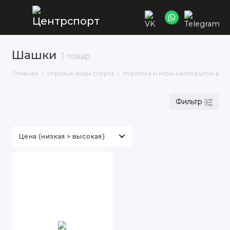
Шашки
1 товар
Бадминтон
Главная
Игровые виды спорта
Игротека и игры на открытом возд
Баскетбол
Фильтр
Бильярд
Падел-теннис
Большой теннис
Волейбол
Гандбольные мячи
Дартс