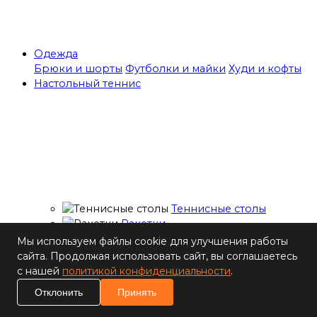
Одежда
Брюки и шорты
Футболки и майки
Худи и кофты
Настольный теннис
Теннисные столы
Ракетки
Накладки для
Мы используем файлы cookie для улучшения работы
ракеток
сайта. Продолжая использовать сайт, вы соглашаетесь
Основания для
с нашей
политикой конфиденциальности
.
ракеток
Отклонить
Принять
Мячи
Наборы