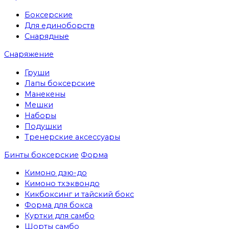
Боксерские
Для единоборств
Снарядные
Снаряжение
Груши
Лапы боксерские
Манекены
Мешки
Наборы
Подушки
Тренерские аксессуары
Бинты боксерские
Форма
Кимоно дзю-до
Кимоно тхэквондо
Кикбоксинг и тайский бокс
Форма для бокса
Куртки для самбо
Шорты самбо