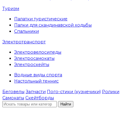
Туризм
Палатки туристические
Палки для скандинавской ходьбы
Спальники
Электротранспорт
Электровелосипеды
Электросамокаты
Электроскейты
Водные виды спорта
Настольный теннис
Беговелы
Запчасти
Пого-стики (кузнечики)
Ролики
Самокаты
Скейтборды
Найти