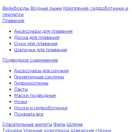
Вейкборды
Водные лыжи
Крепления, гидроботинки и
перчатки
Плавание
Аксессуары для плавания
Доска для плавания
Очки для плавания
Шапочки для плавания
Подводное снаряжение
Аксессуары для оружия
Герметичные системы
Гидрокостюмы
Ласты
Маски подводные
Ножи
Носки и гидроботинки
Показать все
Спасательные жилеты
Фалы
Шлема
Турники
Уличные комплексы
Шведские стенки