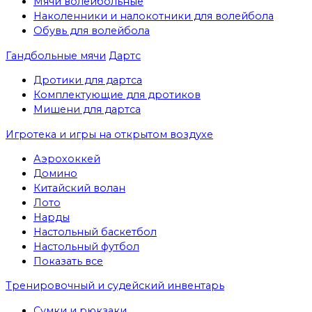
Мячи волейбольные
Наколенники и налокотники для волейбола
Обувь для волейбола
Гандбольные мячи
Дартс
Дротики для дартса
Комплектующие для дротиков
Мишени для дартса
Игротека и игры на открытом воздухе
Аэрохоккей
Домино
Китайский волан
Лото
Нарды
Настольный баскетбол
Настольный футбол
Показать все
Тренировочный и судейский инвентарь
Сумки и рюкзаки