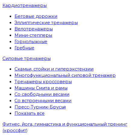
Кардиотренажеры
Беговые дорожки
Эллиптические тренажеры
Велотренажеры
Мини-степперы
Горнолыжные
Гребные
Cиловые тренажеры
Скамьи, стойки и гиперэкстензии
Многофункциональный силовой тренажер
Тренажеры кроссоверы
Машины Смита и рамы
Со свободными весами
Со встроенными весами
Пресс-Турник-Брусья
Показать все
Фитнес, йога, гимнастика и функциональный тренинг
(кроссфит)