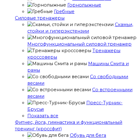
Горнолыжные
Гребные
Cиловые тренажеры
Скамьи,
стойки и гиперэкстензии
Многофункциональный силовой тренажер
Тренажеры
кроссоверы
Машины Смита и
рамы
Со свободными
весами
Со встроенными
весами
Пресс-Турник-
Брусья
Показать все
Фитнес, йога, гимнастика и функциональный
тренинг (кроссфит)
Обувь для бега