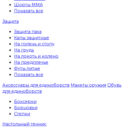
Шорты MMA
Показать все
Защита
Защита паха
Капы защитные
На голень и стопу
На грудь
На локоть и колено
На предплечье
Футы литые
Показать все
Аксессуары для единоборств
Макеты оружия
Обувь
для единоборств
Боксерки
Борцовки
Степки
Настольный теннис