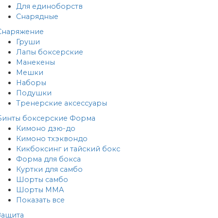
Для единоборств
Снарядные
Снаряжение
Груши
Лапы боксерские
Манекены
Мешки
Наборы
Подушки
Тренерские аксессуары
Бинты боксерские
Форма
Кимоно дзю-до
Кимоно тхэквондо
Кикбоксинг и тайский бокс
Форма для бокса
Куртки для самбо
Шорты самбо
Шорты MMA
Показать все
Защита