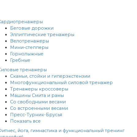
Кардиотренажеры
Беговые дорожки
Эллиптические тренажеры
Велотренажеры
Мини-степперы
Горнолыжные
Гребные
Cиловые тренажеры
Скамьи, стойки и гиперэкстензии
Многофункциональный силовой тренажер
Тренажеры кроссоверы
Машины Смита и рамы
Со свободными весами
Со встроенными весами
Пресс-Турник-Брусья
Показать все
Фитнес, йога, гимнастика и функциональный тренинг
(кроссфит)