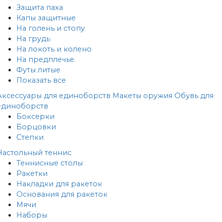
Защита паха
Капы защитные
На голень и стопу
На грудь
На локоть и колено
На предплечье
Футы литые
Показать все
Аксессуары для единоборств
Макеты оружия
Обувь для
единоборств
Боксерки
Борцовки
Степки
Настольный теннис
Теннисные столы
Ракетки
Накладки для ракеток
Основания для ракеток
Мячи
Наборы