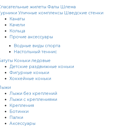
Спасательные жилеты
Фалы
Шлема
Турники
Уличные комплексы
Шведские стенки
Канаты
Качели
Кольца
Прочие аксессуары
Водные виды спорта
Настольный теннис
Батуты
Коньки ледовые
Детские раздвижные коньки
Фигурные коньки
Хоккейные коньки
Лыжи
Лыжи без креплений
Лыжи с креплениями
Крепления
Ботинки
Палки
Аксессуары