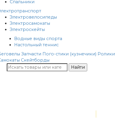
Спальники
Электротранспорт
Электровелосипеды
Электросамокаты
Электроскейты
Водные виды спорта
Настольный теннис
Беговелы
Запчасти
Пого-стики (кузнечики)
Ролики
Самокаты
Скейтборды
Найти