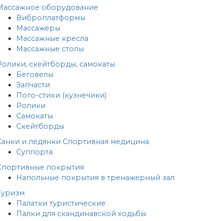
Массажное оборудование
Виброплатформы
Массажеры
Массажные кресла
Массажные столы
Ролики, скейтборды, самокаты
Беговелы
Запчасти
Пого-стики (кузнечики)
Ролики
Самокаты
Скейтборды
Санки и ледянки
Спортивная медицина
Суппорта
Спортивные покрытия
Напольные покрытия в тренажерный зал
Туризм
Палатки туристические
Палки для скандинавской ходьбы