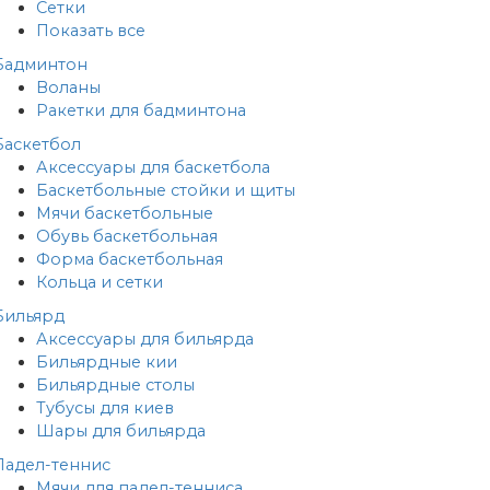
Сетки
Показать все
Бадминтон
Воланы
Ракетки для бадминтона
Баскетбол
Аксессуары для баскетбола
Баскетбольные стойки и щиты
Мячи баскетбольные
Обувь баскетбольная
Форма баскетбольная
Кольца и сетки
Бильярд
Аксессуары для бильярда
Бильярдные кии
Бильярдные столы
Тубусы для киев
Шары для бильярда
Падел-теннис
Мячи для падел-тенниса