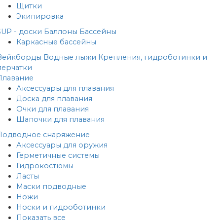
Щитки
Экипировка
SUP - доски
Баллоны
Бассейны
Каркасные бассейны
Вейкборды
Водные лыжи
Крепления, гидроботинки и
перчатки
Плавание
Аксессуары для плавания
Доска для плавания
Очки для плавания
Шапочки для плавания
Подводное снаряжение
Аксессуары для оружия
Герметичные системы
Гидрокостюмы
Ласты
Маски подводные
Ножи
Носки и гидроботинки
Показать все