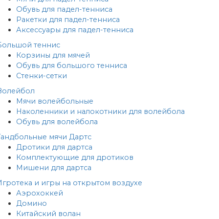
Обувь для падел-тенниса
Ракетки для падел-тенниса
Аксессуары для падел-тенниса
Большой теннис
Корзины для мячей
Обувь для большого тенниса
Стенки-сетки
Волейбол
Мячи волейбольные
Наколенники и налокотники для волейбола
Обувь для волейбола
Гандбольные мячи
Дартс
Дротики для дартса
Комплектующие для дротиков
Мишени для дартса
Игротека и игры на открытом воздухе
Аэрохоккей
Домино
Китайский волан