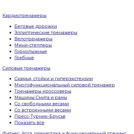
Кардиотренажеры
Беговые дорожки
Эллиптические тренажеры
Велотренажеры
Мини-степперы
Горнолыжные
Гребные
Cиловые тренажеры
Скамьи, стойки и гиперэкстензии
Многофункциональный силовой тренажер
Тренажеры кроссоверы
Машины Смита и рамы
Со свободными весами
Со встроенными весами
Пресс-Турник-Брусья
Показать все
Фитнес, йога, гимнастика и функциональный тренинг