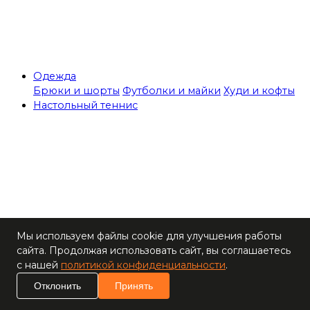
Одежда
Брюки и шорты
Футболки и майки
Худи и кофты
Настольный теннис
Теннисные столы
Мы используем файлы cookie для улучшения работы
Ракетки
сайта. Продолжая использовать сайт, вы соглашаетесь
Накладки для
с нашей
политикой конфиденциальности
.
ракеток
Основания для
Отклонить
Принять
ракеток