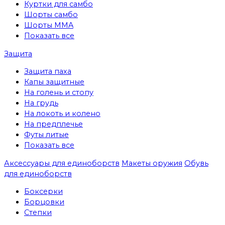
Куртки для самбо
Шорты самбо
Шорты MMA
Показать все
Защита
Защита паха
Капы защитные
На голень и стопу
На грудь
На локоть и колено
На предплечье
Футы литые
Показать все
Аксессуары для единоборств
Макеты оружия
Обувь
для единоборств
Боксерки
Борцовки
Степки