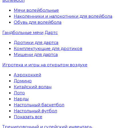
Волейбол
Мячи волейбольные
Наколенники и налокотники для волейбола
Обувь для волейбола
Гандбольные мячи
Дартс
Дротики для дартса
Комплектующие для дротиков
Мишени для дартса
Игротека и игры на открытом воздухе
Аэрохоккей
Домино
Китайский волан
Лото
Нарды
Настольный баскетбол
Настольный футбол
Показать все
Тренировочный и судейский инвентарь