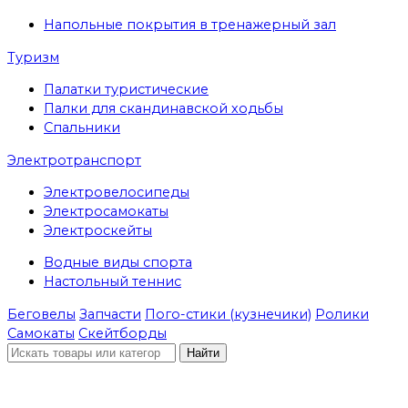
Напольные покрытия в тренажерный зал
Туризм
Палатки туристические
Палки для скандинавской ходьбы
Спальники
Электротранспорт
Электровелосипеды
Электросамокаты
Электроскейты
Водные виды спорта
Настольный теннис
Беговелы
Запчасти
Пого-стики (кузнечики)
Ролики
Самокаты
Скейтборды
Найти