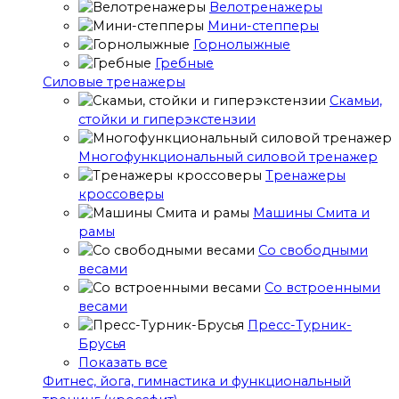
Велотренажеры
Мини-степперы
Горнолыжные
Гребные
Cиловые тренажеры
Скамьи,
стойки и гиперэкстензии
Многофункциональный силовой тренажер
Тренажеры
кроссоверы
Машины Смита и
рамы
Со свободными
весами
Со встроенными
весами
Пресс-Турник-
Брусья
Показать все
Фитнес, йога, гимнастика и функциональный