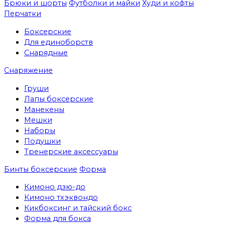
Брюки и шорты
Футболки и майки
Худи и кофты
Перчатки
Боксерские
Для единоборств
Снарядные
Снаряжение
Груши
Лапы боксерские
Манекены
Мешки
Наборы
Подушки
Тренерские аксессуары
Бинты боксерские
Форма
Кимоно дзю-до
Кимоно тхэквондо
Кикбоксинг и тайский бокс
Форма для бокса